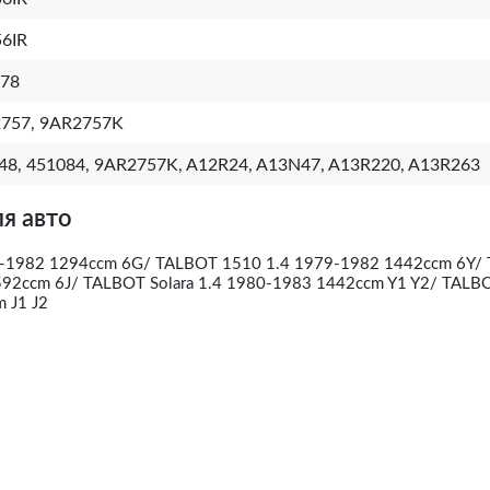
6IR
78
757, 9AR2757K
48, 451084, 9AR2757K, A12R24, A13N47, A13R220, A13R263
я авто
-1982 1294ccm 6G/ TALBOT 1510 1.4 1979-1982 1442ccm 6Y/
92ccm 6J/ TALBOT Solara 1.4 1980-1983 1442ccm Y1 Y2/ TALBO
 J1 J2