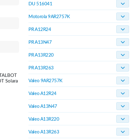
DU 516041
Motorola 9AR2757K
PR A12R24
PR A13N47
PR A13R220
PR A13R263
 TALBOT
Valeo 9AR2757K
T Solara
Valeo A12R24
Valeo A13N47
Valeo A13R220
Valeo A13R263