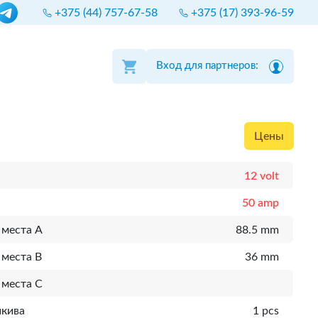
+375 (44) 757-67-58
+375 (17) 393-96-59
Вход для партнеров:
Цены
12 volt
50 amp
 места A
88.5 mm
 места B
36 mm
 места C
шкива
1 pcs