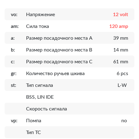
vo:
Напряжение
12 volt
am:
Сила тока
120 amp
a:
Размер посадочного места A
39 mm
b:
Размер посадочного места B
14 mm
c:
Размер посадочного места C
61 mm
gr:
Количество ручьев шкива
6 pcs
st:
Тип сигнала
L-W
BSS, LIN IDE
Скорость сигнала
vp:
Помпа
no
Тип ТС