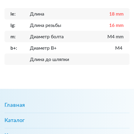
le:
Длина
18 mm
lg:
Длина резьбы
16 mm
m:
Диаметр болта
M4 mm
b+:
Диаметр B+
M4
Длина до шляпки
Главная
Каталог