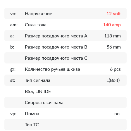
vo:
Напряжение
12 volt
am:
Сила тока
140 amp
a:
Размер посадочного места A
118 mm
b:
Размер посадочного места B
56 mm
Размер посадочного места C
gr:
Количество ручьев шкива
6 pcs
st:
Тип сигнала
L(Bolt)
BSS, LIN IDE
Скорость сигнала
vp:
Помпа
no
Тип ТС