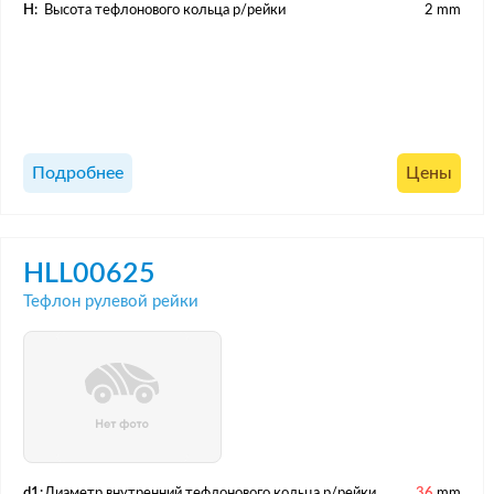
H:
Высота тефлонового кольца р/рейки
2 mm
Подробнее
Цены
HLL00625
Тефлон рулевой рейки
d1:
Диаметр внутренний тефлонового кольца р/рейки
36
mm