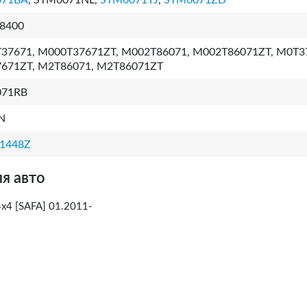
071BA
, STM6071NL,
STM6071YJ
,
STM6071ZD
8400
37671, M000T37671ZT, M002T86071, M002T86071ZT, M0T3
671ZT, M2T86071, M2T86071ZT
071RB
N
1448Z
я авто
4x4 [SAFA] 01.2011-