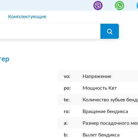
Комплектующие
тер
vo:
Напряжение
po:
Мощность Квт
te:
Количество зубьев бенд
ro:
Вращение бендикса
a:
Размер посадочного ме
b:
Вылет бендикса