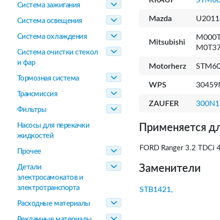
KRAUF
STM6
Система зажигания
Mazda
U2011
Система освещения
Система охлаждения
M000T
Mitsubishi
M0T37
Система очистки стекол
и фар
Motorherz
STM6
Тормозная система
WPS
30459
Трансмиссия
ZAUFER
300N1
Фильтры
Насосы для перекачки
Применяется дл
жидкостей
FORD Ranger 3.2 TDCi 
Прочее
Заменители
Детали
электросамокатов и
электротранспорта
STB1421,
Расходные материалы
Рекламные материалы