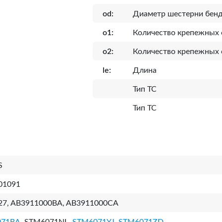
od:
Диаметр шестерни бен
o1:
Количество крепежных 
o2:
Количество крепежных 
le:
Длина
Тип ТС
Тип ТС
S
01091
27, AB3911000BA, AB3911000CA