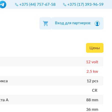
+375 (44) 757-67-58
+375 (17) 393-96-59
Вход для партнеров:
Цены
12 volt
2.5 kw
икса
12 pcs
CR
ста A
88 mm
36 mm