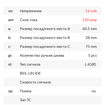
vo:
Напряжение
12 volt
am:
Сила тока
150 amp
a:
Размер посадочного места A
60.5 mm
b:
Размер посадочного места B
28 mm
c:
Размер посадочного места C
75 mm
gr:
Количество ручьев шкива
5 pcs
st:
Тип сигнала
L-IG(R)
BSS, LIN IDE
Скорость сигнала
vp:
Помпа
no
Тип ТС