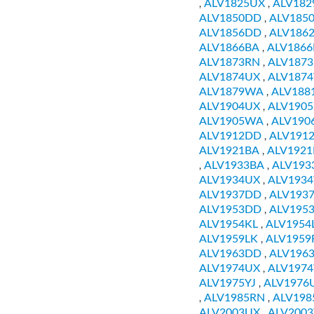
ALV1825UX
ALV182
,
,
ALV1850DD
ALV185
,
ALV1856DD
ALV186
,
ALV1866BA
ALV186
,
ALV1873RN
ALV187
,
ALV1874UX
ALV187
,
ALV1879WA
ALV188
,
ALV1904UX
ALV190
,
ALV1905WA
ALV190
,
ALV1912DD
ALV191
,
ALV1921BA
ALV192
,
ALV1933BA
ALV193
,
,
ALV1934UX
ALV193
,
ALV1937DD
ALV193
,
ALV1953DD
ALV195
,
ALV1954KL
ALV1954
,
ALV1959LK
ALV1959
,
ALV1963DD
ALV196
,
ALV1974UX
ALV197
,
ALV1975YJ
ALV1976
,
ALV1985RN
ALV198
,
,
ALV2003UX
ALV200
,