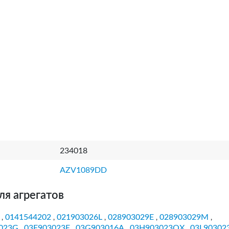
234018
AZV1089DD
ля агрегатов
0141544202
021903026L
028903029E
028903029M
,
,
,
,
,
023G
03F903023E
03G903016A
03H903023QX
03L90302
,
,
,
,