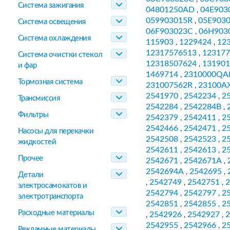
Система зажигания
04801250AD
04E903
,
059903015R
05E903
,
Система освещения
06F903023C
06H903
,
Система охлаждения
115903
1229424
12
,
,
12317576513
123177
,
Система очистки стекол
12318507624
131901
,
и фар
1469714
2310000QA
,
Тормозная система
231007562R
23100A
,
2541970
2542234
2
,
,
Трансмиссия
2542284
2542284B
,
,
Фильтры
2542379
2542411
2
,
,
2542466
2542471
2
,
,
Насосы для перекачки
2542508
2542523
2
,
,
жидкостей
2542611
2542613
2
,
,
Прочее
2542671
2542671A
,
,
2542694A
2542695
,
,
Детали
2542749
2542751
2
,
,
,
электросамокатов и
2542794
2542797
2
,
,
электротранспорта
2542851
2542855
2
,
,
Расходные материалы
2542926
2542927
2
,
,
,
2542955
2542966
2
,
,
Рекламные материалы