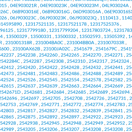
015
04E903021R
04E903023K
04E903023M
04L903024A
,
,
,
,
,
026C
06B903016E
06B903016G
06D903016A
06E903016S
,
,
,
,
026
06J903023C
06J903023K
06J903023Q
1110413
114
,
,
,
,
,
314595890
12317521135
12317521178
12317525376
,
,
,
,
96125
12317799180
12317799204
12317803724
123178
,
,
,
,
4
13500329
13500331
13500332
13502593
13505392
1
,
,
,
,
,
,
R
231001318R
231004BA0C
231004BB0A
231007033R
,
,
,
,
,
X600
23100AX62B
23100JA02C
2541679
2541679C
2541
,
,
,
,
,
542237
2542238
2542260
2542265
2542270
2542271
25
,
,
,
,
,
,
2542284C
2542287
2542308
2542310
2542317
2542324
,
,
,
,
,
,
542412
2542420
2542422
2542428
2542432
2542441
25
,
,
,
,
,
,
542473
2542481
2542483
2542486
2542488
2542489
25
,
,
,
,
,
,
542524
2542526
2542545
2542554
2542578
2542582
25
,
,
,
,
,
,
542615
2542637
2542639
2542663
2542664
2542669
25
,
,
,
,
,
,
2542671D
2542681
2542684
2542685
2542689
2542694
,
,
,
,
,
,
2542696
2542697
2542705
2542708
2542726
2542731
2
,
,
,
,
,
,
542753
2542769
2542771
2542772
2542774
2542783
2
,
,
,
,
,
,
542803
2542817
2542827
2542832
2542839
2542841
25
,
,
,
,
,
,
542865
2542875
2542892
2542897
2542922
2542923
25
,
,
,
,
,
,
542928
2542938
2542945
2542948
2542949
2542952
2
,
,
,
,
,
,
542989
2543205
2543206
2543207
2543208
2543208
25
,
,
,
,
,
,