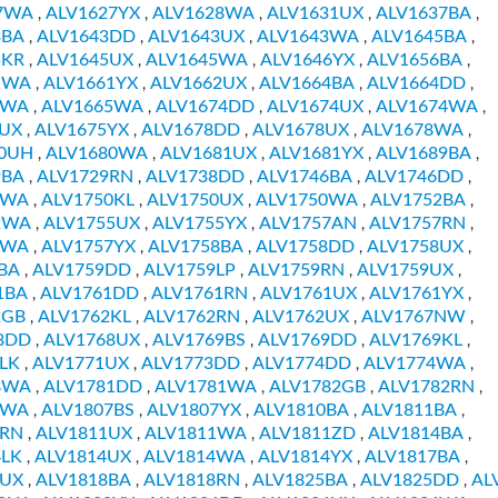
7WA
ALV1627YX
ALV1628WA
ALV1631UX
ALV1637BA
,
,
,
,
,
3BA
ALV1643DD
ALV1643UX
ALV1643WA
ALV1645BA
,
,
,
,
,
5KR
ALV1645UX
ALV1645WA
ALV1646YX
ALV1656BA
,
,
,
,
,
1WA
ALV1661YX
ALV1662UX
ALV1664BA
ALV1664DD
,
,
,
,
,
4WA
ALV1665WA
ALV1674DD
ALV1674UX
ALV1674WA
,
,
,
,
,
5UX
ALV1675YX
ALV1678DD
ALV1678UX
ALV1678WA
,
,
,
,
,
80UH
ALV1680WA
ALV1681UX
ALV1681YX
ALV1689BA
,
,
,
,
,
9BA
ALV1729RN
ALV1738DD
ALV1746BA
ALV1746DD
,
,
,
,
,
6WA
ALV1750KL
ALV1750UX
ALV1750WA
ALV1752BA
,
,
,
,
,
2WA
ALV1755UX
ALV1755YX
ALV1757AN
ALV1757RN
,
,
,
,
,
7WA
ALV1757YX
ALV1758BA
ALV1758DD
ALV1758UX
,
,
,
,
,
BA
ALV1759DD
ALV1759LP
ALV1759RN
ALV1759UX
,
,
,
,
,
1BA
ALV1761DD
ALV1761RN
ALV1761UX
ALV1761YX
,
,
,
,
,
2GB
ALV1762KL
ALV1762RN
ALV1762UX
ALV1767NW
,
,
,
,
,
8DD
ALV1768UX
ALV1769BS
ALV1769DD
ALV1769KL
,
,
,
,
,
LK
ALV1771UX
ALV1773DD
ALV1774DD
ALV1774WA
,
,
,
,
,
8WA
ALV1781DD
ALV1781WA
ALV1782GB
ALV1782RN
,
,
,
,
,
9WA
ALV1807BS
ALV1807YX
ALV1810BA
ALV1811BA
,
,
,
,
,
1RN
ALV1811UX
ALV1811WA
ALV1811ZD
ALV1814BA
,
,
,
,
,
4LK
ALV1814UX
ALV1814WA
ALV1814YX
ALV1817BA
,
,
,
,
,
7UX
ALV1818BA
ALV1818RN
ALV1825BA
ALV1825DD
AL
,
,
,
,
,