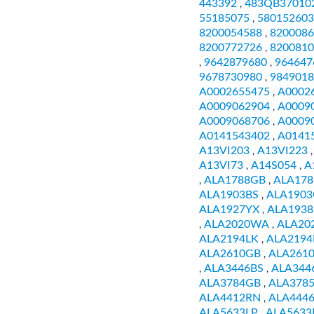
443392
483QB37010
,
55185075
580152603
,
8200054588
8200086
,
8200772726
8200810
,
9642879680
964647
,
,
9678730980
9849018
,
A0002655475
A0002
,
A0009062904
A0009
,
A0009068706
A0009
,
A0141543402
A0141
,
A13VI203
A13VI223
,
A13VI73
A14S054
A
,
,
ALA1788GB
ALA178
,
,
ALA1903BS
ALA190
,
ALA1927YX
ALA1938
,
ALA2020WA
ALA20
,
,
ALA2194LK
ALA219
,
ALA2610GB
ALA261
,
ALA3446BS
ALA344
,
,
ALA3784GB
ALA378
,
ALA4412RN
ALA444
,
ALA5633LP
ALA563
,