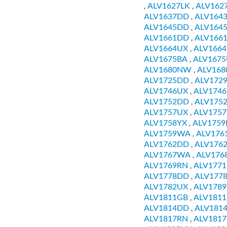
ALV1627LK
ALV162
,
,
ALV1637DD
ALV164
,
ALV1645DD
ALV164
,
ALV1661DD
ALV166
,
ALV1664UX
ALV166
,
ALV1675BA
ALV167
,
ALV1680NW
ALV16
,
ALV1725DD
ALV172
,
ALV1746UX
ALV174
,
ALV1752DD
ALV175
,
ALV1757UX
ALV175
,
ALV1758YX
ALV1759
,
ALV1759WA
ALV176
,
ALV1762DD
ALV176
,
ALV1767WA
ALV176
,
ALV1769RN
ALV1771
,
ALV1778DD
ALV177
,
ALV1782UX
ALV178
,
ALV1811GB
ALV181
,
ALV1814DD
ALV181
,
ALV1817RN
ALV181
,