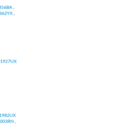
856BA
,
862YX
,
1927UX
1982UX
003RN
,