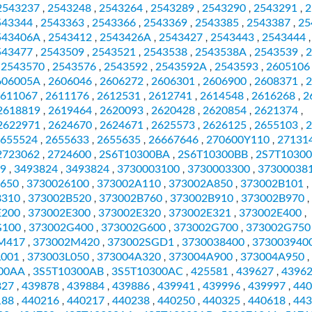
2543237
2543248
2543264
2543289
2543290
2543291
2
,
,
,
,
,
,
543344
2543363
2543366
2543369
2543385
2543387
25
,
,
,
,
,
,
543406A
2543412
2543426A
2543427
2543443
2543444
,
,
,
,
,
,
543477
2543509
2543521
2543538
2543538A
2543539
2
,
,
,
,
,
,
2543570
2543576
2543592
2543592A
2543593
2605106
,
,
,
,
,
,
606005A
2606046
2606272
2606301
2606900
2608371
2
,
,
,
,
,
,
611067
2611176
2612531
2612741
2614548
2616268
2
,
,
,
,
,
,
2618819
2619464
2620093
2620428
2620854
2621374
,
,
,
,
,
,
2622971
2624670
2624671
2625573
2626125
2655103
2
,
,
,
,
,
,
655524
2655633
2655635
26667646
270600Y110
27131
,
,
,
,
,
2723062
2724600
2S6T10300BA
2S6T10300BB
2S7T1030
,
,
,
,
9
3493824
3493824
3730003100
3730003300
37300038
,
,
,
,
,
650
3730026100
373002A110
373002A850
373002B101
,
,
,
,
,
B310
373002B520
373002B760
373002B910
373002B970
,
,
,
,
,
E200
373002E300
373002E320
373002E321
373002E400
,
,
,
,
,
G100
373002G400
373002G600
373002G700
373002G750
,
,
,
,
M417
373002M420
373002SGD1
3730038400
373003940
,
,
,
,
L001
373003L050
373004A320
373004A900
373004A950
,
,
,
,
,
00AA
3S5T10300AB
3S5T10300AC
425581
439627
4396
,
,
,
,
,
827
439878
439884
439886
439941
439996
439997
440
,
,
,
,
,
,
,
188
440216
440217
440238
440250
440325
440618
443
,
,
,
,
,
,
,