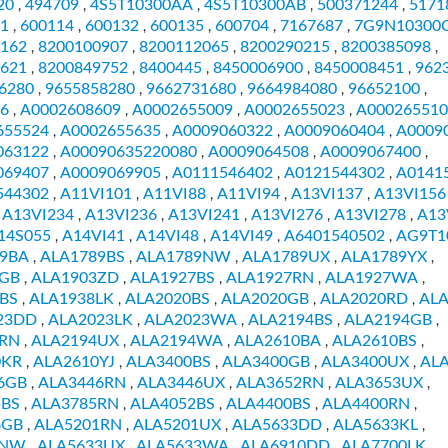
20
494709
4S5T10300AA
4S5T10300AB
500371244
5171
,
,
,
,
,
1
600114
600132
600135
600704
7167687
7G9N10300
,
,
,
,
,
,
162
8200100907
8200112065
8200290215
8200385098
,
,
,
,
,
621
8200849752
8400445
8450006900
8450008451
962
,
,
,
,
,
6280
9655858280
9662731680
9664984080
96652100
,
,
,
,
,
6
A0002608609
A0002655009
A0002655023
A000265510
,
,
,
,
655524
A0002655635
A0009060322
A0009060404
A0009
,
,
,
,
063122
A00090635220080
A0009064508
A0009067400
,
,
,
,
069407
A0009069905
A0111546402
A0121544302
A0141
,
,
,
,
544302
A11VI101
A11VI88
A11VI94
A13VI137
A13VI156
,
,
,
,
,
A13VI234
A13VI236
A13VI241
A13VI276
A13VI278
A13
,
,
,
,
,
,
14S055
A14VI41
A14VI48
A14VI49
A6401540502
AG9T1
,
,
,
,
,
9BA
ALA1789BS
ALA1789NW
ALA1789UX
ALA1789YX
,
,
,
,
,
3GB
ALA1903ZD
ALA1927BS
ALA1927RN
ALA1927WA
,
,
,
,
,
BS
ALA1938LK
ALA2020BS
ALA2020GB
ALA2020RD
AL
,
,
,
,
,
23DD
ALA2023LK
ALA2023WA
ALA2194BS
ALA2194GB
,
,
,
,
,
4RN
ALA2194UX
ALA2194WA
ALA2610BA
ALA2610BS
,
,
,
,
,
0KR
ALA2610YJ
ALA3400BS
ALA3400GB
ALA3400UX
AL
,
,
,
,
,
6GB
ALA3446RN
ALA3446UX
ALA3652RN
ALA3653UX
,
,
,
,
,
5BS
ALA3785RN
ALA4052BS
ALA4400BS
ALA4400RN
,
,
,
,
,
6GB
ALA5201RN
ALA5201UX
ALA5633DD
ALA5633KL
,
,
,
,
,
3NW
ALA5633UX
ALA5633WA
ALA6910DD
ALA7700LK
,
,
,
,
,