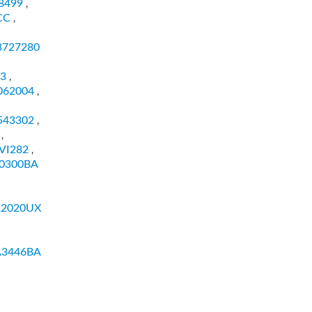
8499
,
CC
,
3727280
3
,
062004
,
543302
,
,
VI282
,
0300BA
A2020UX
A3446BA