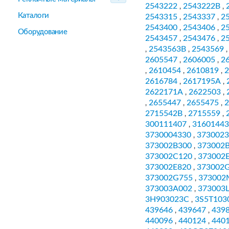
2543222
2543222B
,
,
Каталоги
2543315
2543337
2
,
,
2543400
2543406
2
,
,
Оборудование
2543457
2543476
2
,
,
2543563B
2543569
,
,
2605547
2606005
2
,
,
2610454
2610819
2
,
,
,
2616784
2617195A
,
,
2622171A
2622503
,
,
2655447
2655475
2
,
,
,
2715542B
2715559
,
,
300111407
31601443
,
3730004330
3730023
,
373002B300
373002
,
373002C120
373002
,
373002E820
373002
,
373002G755
373002
,
373003A002
373003
,
3H903023C
3S5T103
,
439646
439647
439
,
,
440096
440124
440
,
,