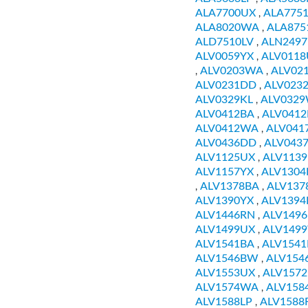
ALA7700UX
ALA775
,
ALA8020WA
ALA875
,
ALD7510LV
ALN2497
,
ALV0059YX
ALV0118
,
ALV0203WA
ALV02
,
,
ALV0231DD
ALV023
,
ALV0329KL
ALV032
,
ALV0412BA
ALV0412
,
ALV0412WA
ALV041
,
ALV0436DD
ALV043
,
ALV1125UX
ALV113
,
ALV1157YX
ALV1304
,
ALV1378BA
ALV137
,
,
ALV1390YX
ALV1394
,
ALV1446RN
ALV149
,
ALV1499UX
ALV149
,
ALV1541BA
ALV154
,
ALV1546BW
ALV154
,
ALV1553UX
ALV1572
,
ALV1574WA
ALV158
,
ALV1588LP
ALV1588
,