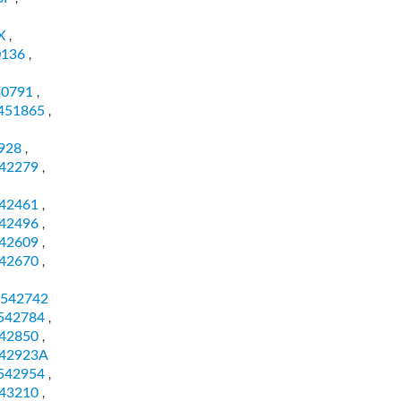
X
,
0136
,
30791
,
451865
,
928
,
42279
,
42461
,
42496
,
42609
,
42670
,
542742
542784
,
42850
,
42923A
542954
,
43210
,