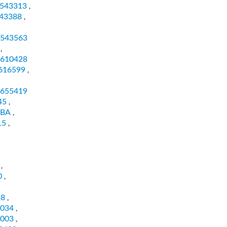
543313
,
43388
,
543563
,
610428
616599
,
655419
45
,
0BA
,
15
,
,
0
,
28
,
034
,
003
,