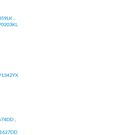
059LK
,
V0203KL
V1342YX
574DD
,
1627DD