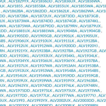
9LK
ALV1829YX
ALV1836DD
ALV1836UX
ALV1836WA
,
,
,
,
,
0LK
ALV1855
ALV1855BA
ALV1855UX
ALV1855WA
ALV1
,
,
,
,
,
2
ALV1862BA
ALV1862DD
ALV1862LK
ALV1862WA
ALV1
,
,
,
,
,
6DD
ALV1872BA
ALV1872UX
ALV1873DD
ALV1873GB
,
,
,
,
,
3UX
ALV1873WA
ALV1874DD
ALV1874GB
ALV1874KL
,
,
,
,
,
4WA
ALV1875WA
ALV1879DD
ALV1879RN
ALV1879UX
,
,
,
,
,
1DD
ALV1881UX
ALV1881WA
ALV1904BA
ALV1904GB
,
,
,
,
,
5BA
ALV1905DD
ALV1905GB
ALV1905LK
ALV1905UX
,
,
,
,
,
6BS
ALV1906UX
ALV1910UX
ALV1911LK
ALV1912BA
,
,
,
,
,
2KL
ALV1912UX
ALV1912WA
ALV1920DD
ALV1920YJ
,
,
,
,
,
1RN
ALV1921YX
ALV1923BA
ALV1927BA
ALV1927GB
ALV
,
,
,
,
,
3DD
ALV1933KL
ALV1933UX
ALV1934KL
ALV1934LK
,
,
,
,
,
4WA
ALV1934YX
ALV1936UX
ALV1936YX
ALV1937BA
,
,
,
,
,
7LK
ALV1937UX
ALV1937WA
ALV1953AN
ALV1953BA
,
,
,
,
,
3GB
ALV1953UX
ALV1953WA
ALV1954BA
ALV1954BS
,
,
,
,
,
LK
ALV1954UX
ALV1954WA
ALV1959DD
ALV1959GB
,
,
,
,
,
RN
ALV1959UX
ALV1959WA
ALV1959YX
ALV1963BA
,
,
,
,
,
3UX
ALV1963YX
ALV1974DD
ALV1974LK
ALV1974RN
,
,
,
,
,
4WA
ALV1975DD
ALV1975LK
ALV1975UX
ALV1975WA
,
,
,
,
,
UX
ALV1977DD
ALV1977LK
ALV1977WA
ALV1977YJ
ALV
,
,
,
,
,
5UX
ALV1993
ALV1993YX
ALV2002UX
ALV2003DD
ALV2
,
,
,
,
,
3WA
ALV2003YX
ALV2008DD
ALV2008LK
ALV2008RN
,
,
,
,
,