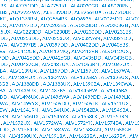
1BS
ALA7751DD
ALA7751KL
ALA8020GB
ALA8020RN
,
,
,
,
,
1BS
ALA9927WA
ALB1390DD
ALB9664UX
ALD7510LK
,
,
,
,
,
KF
ALQ1378RN
ALQ2554BS
ALQ6925
ALV0025DD
ALV0
,
,
,
,
,
UX
ALV0197DD
ALV0203BS
ALV0203DD
ALV0203GB
AL
,
,
,
,
,
15UX
ALV0223DD
ALV0230BS
ALV0230DD
ALV0231BS
,
,
,
,
,
2DD
ALV0253DD
ALV0253UX
ALV0329AN
ALV0329DD
,
,
,
,
,
9WA
ALV0397BS
ALV0397DD
ALV0402DD
ALV0406BS
,
,
,
,
,
BS
ALV0412GB
ALV0412MQ
ALV0412RN
ALV0412UX
,
,
,
,
,
7DD
ALV0426DD
ALV0426GB
ALV0435DD
ALV0435GB
,
,
,
,
,
7DD
ALV0437GB
ALV0437UX
ALV1053RN
ALV1067UX
,
,
,
,
,
9BA
ALV1139UX
ALV1157DD
ALV1157UX
ALV1157WA
,
,
,
,
,
KL
ALV1304UX
ALV1304WA
ALV1325BA
ALV1325UX
AL
,
,
,
,
,
8GB
ALV1388DD
ALV1388UX
ALV1390BA
ALV1390WA
,
,
,
,
,
BA
ALV1436UX
ALV1437BS
ALV1445BW
ALV1446BA
,
,
,
,
,
6DD
ALV1496UX
ALV1496WA
ALV1499DD
ALV1499LK
,
,
,
,
,
9WA
ALV1499YX
ALV1509DD
ALV1509LK
ALV1511UX
,
,
,
,
,
1BW
ALV1541RN
ALV1541UX
ALV1542BA
ALV1546BA
,
,
,
,
,
6RN
ALV1546UX
ALV1546YX
ALV1553LK
ALV1553RN
,
,
,
,
,
ALV1572UX
ALV1572WA
ALV1572YX
ALV1574BA
ALV1
,
,
,
,
,
4DD
ALV1584LK
ALV1584WA
ALV1588AN
ALV1588GB
,
,
,
,
,
RN
ALV1588UX
ALV1591BA
ALV1623BA
ALV1627BA
ALV
,
,
,
,
,