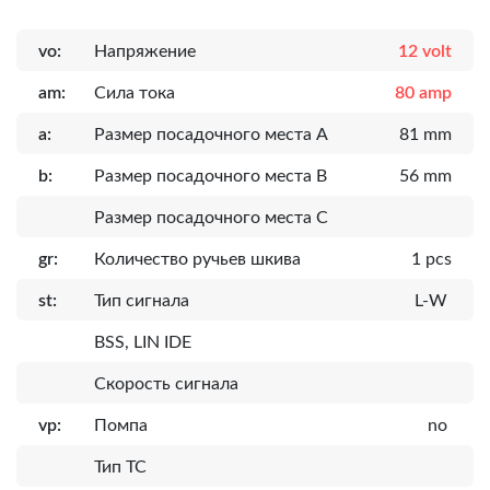
vo:
Напряжение
12 volt
am:
Сила тока
80 amp
a:
Размер посадочного места A
81 mm
b:
Размер посадочного места B
56 mm
Размер посадочного места C
gr:
Количество ручьев шкива
1 pcs
st:
Тип сигнала
L-W
BSS, LIN IDE
Скорость сигнала
vp:
Помпа
no
Тип ТС