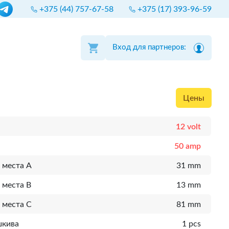
+375 (44) 757-67-58
+375 (17) 393-96-59
Вход для партнеров:
Цены
12 volt
50 amp
 места A
31 mm
 места B
13 mm
 места C
81 mm
шкива
1 pcs