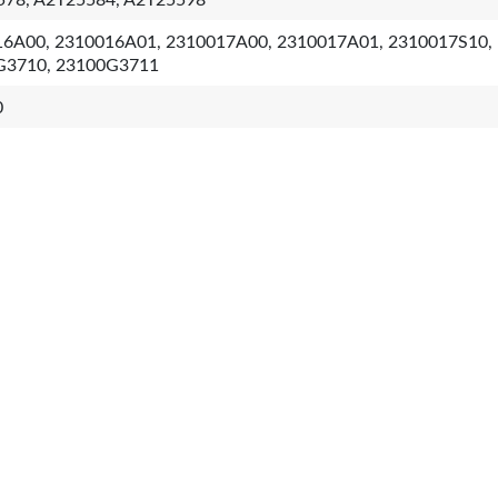
78, A2T25584, A2T25598
6A00, 2310016A01, 2310017A00, 2310017A01, 2310017S10,
G3710, 23100G3711
0