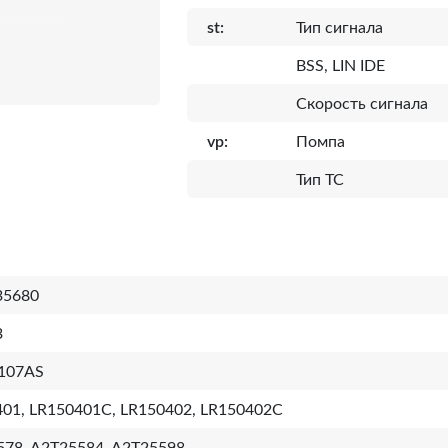
st:
Тип сигнала
BSS, LIN IDE
Скорость сигнала
vp:
Помпа
Тип ТС
35680
3
107AS
01, LR150401C, LR150402, LR150402C