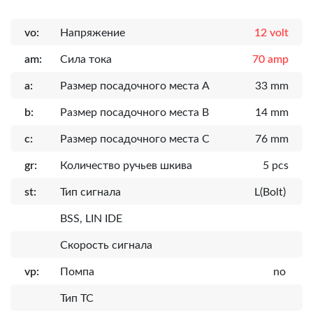
vo:
Напряжение
12 volt
am:
Сила тока
70 amp
a:
Размер посадочного места A
33 mm
b:
Размер посадочного места B
14 mm
c:
Размер посадочного места C
76 mm
gr:
Количество ручьев шкива
5 pcs
st:
Тип сигнала
L(Bolt)
BSS, LIN IDE
Скорость сигнала
vp:
Помпа
no
Тип ТС