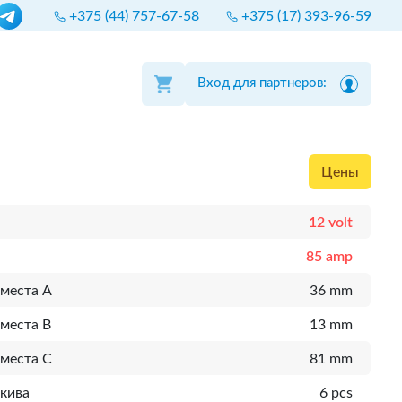
+375 (44) 757-67-58
+375 (17) 393-96-59
Вход для партнеров:
Цены
12 volt
85 amp
 места A
36 mm
места B
13 mm
 места C
81 mm
шкива
6 pcs