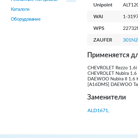
Unipoint
ALT12
Каталоги
WAI
1-319
Оборудование
WPS
22732
ZAUFER
301N2
Применяется дл
CHEVROLET Rezzo 1.6i
CHEVROLET Nubira 1.6
DAEWOO Nubira II 1.6
[A16DMS] DAEWOO Tac
Заменители
ALD1671,