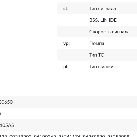
st:
Тип сигнала
BSS, LIN IDE
Скорость сигнала
vp:
Помпа
Тип ТС
pl:
Тип фишки
80650
9
105AS