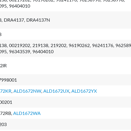
38, 00219202, 96190262, 96241176, 96258990, 96258998,
095, 96404010
8, DRA4137, DRA4137N
8
38, 00219202, 219138, 219202, 96190262, 96241176, 962589
095, 96343539, 96404010
2IR
7998001
72KR
,
ALD1672NW
,
ALD1672UX
,
ALD1672YX
00201
72RB,
ALD1672WA
203