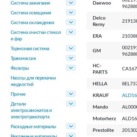
002191
Daewoo
Система зажигания
96288
Система освещения
Delco
21913
Система охлаждения
Remy
Система очистки стекол
ERA
21038
и фар
002191
Тормозная система
GM
96288
Трансмиссия
HC-
Фильтры
CA167
PARTS
Насосы для перекачки
HELLA
8EL73
жидкостей
Прочее
KRAUF
ALD16
Детали
Mando
AL000
электросамокатов и
электротранспорта
Motorherz
ALD16
Расходные материалы
Prestolite
20130
Рекламные материалы