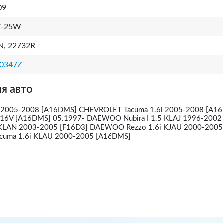
09
7-25W
N, 22732R
0347Z
я авто
 2005-2008 [A16DMS] CHEVROLET Tacuma 1.6i 2005-2008 [A1
 16V [A16DMS] 05.1997- DAEWOO Nubira I 1.5 KLAJ 1996-2002
 KLAN 2003-2005 [F16D3] DAEWOO Rezzo 1.6i KJAU 2000-2005
uma 1.6i KLAU 2000-2005 [A16DMS]