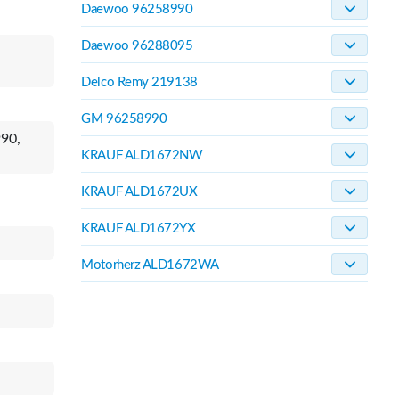
Daewoo 96258990
Daewoo 96288095
Delco Remy 219138
GM 96258990
90,
KRAUF ALD1672NW
KRAUF ALD1672UX
KRAUF ALD1672YX
Motorherz ALD1672WA