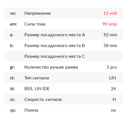
vo:
Напряжение
12 volt
am:
Сила тока
90 amp
a:
Размер посадочного места A
92 mm
b:
Размер посадочного места B
58 mm
Размер посадочного места C
gr:
Количество ручьев шкива
5 pcs
st:
Тип сигнала
LIN
id:
BSS, LIN IDE
24
ss:
Скорость сигнала
H
vp:
Помпа
no