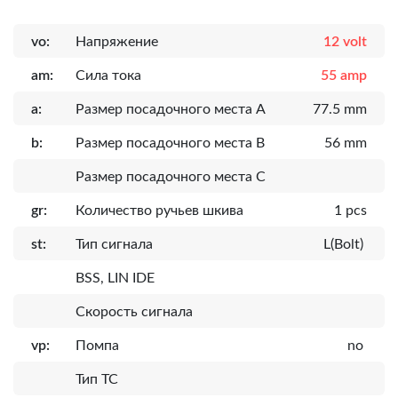
vo:
Напряжение
12 volt
am:
Сила тока
55 amp
a:
Размер посадочного места A
77.5 mm
b:
Размер посадочного места B
56 mm
Размер посадочного места C
gr:
Количество ручьев шкива
1 pcs
st:
Тип сигнала
L(Bolt)
BSS, LIN IDE
Скорость сигнала
vp:
Помпа
no
Тип ТС