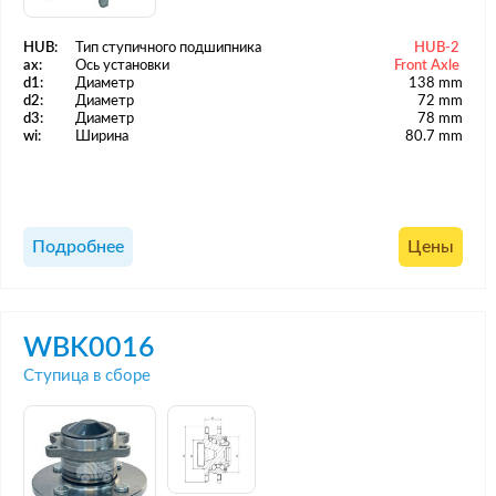
HUB:
Тип ступичного подшипника
HUB-2
ax:
Ось установки
Front Axle
d1:
Диаметр
138 mm
d2:
Диаметр
72 mm
d3:
Диаметр
78 mm
wi:
Ширина
80.7 mm
Подробнее
Цены
WBK0016
Ступица в сборе