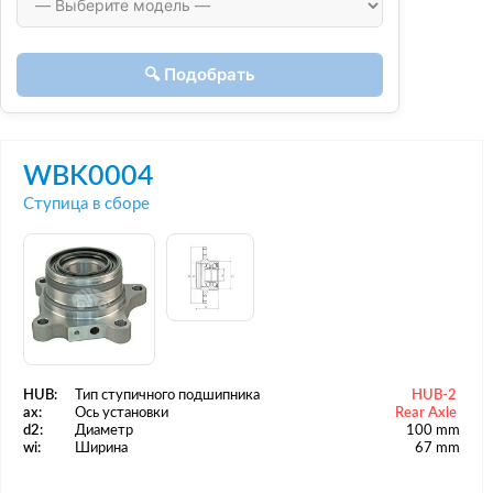
🔍 Подобрать
WBK0004
Ступица в сборе
HUB:
Тип ступичного подшипника
HUB-2
ax:
Ось установки
Rear Axle
d2:
Диаметр
100 mm
wi:
Ширина
67 mm