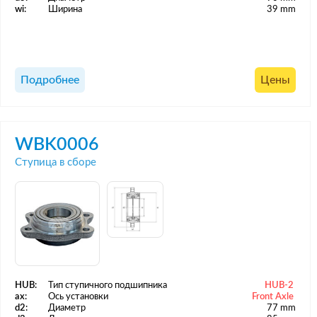
wi:
Ширина
39 mm
Подробнее
Цены
WBK0006
Ступица в сборе
HUB:
Тип ступичного подшипника
HUB-2
ax:
Ось установки
Front Axle
d2:
Диаметр
77 mm