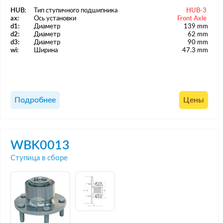
HUB:
Тип ступичного подшипника
HUB-3
ax:
Ось установки
Front Axle
d1:
Диаметр
139 mm
d2:
Диаметр
62 mm
d3:
Диаметр
90 mm
wi:
Ширина
47.3 mm
Подробнее
Цены
WBK0013
Ступица в сборе