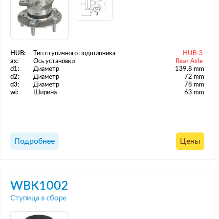
HUB:
Тип ступичного подшипника
HUB-3
ax:
Ось установки
Rear Axle
d1:
Диаметр
139.8 mm
d2:
Диаметр
72 mm
d3:
Диаметр
78 mm
wi:
Ширина
63 mm
Подробнее
Цены
WBK1002
Ступица в сборе