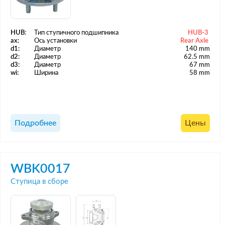
HUB:
Тип ступичного подшипника
HUB-3
ax:
Ось установки
Rear Axle
d1:
Диаметр
140 mm
d2:
Диаметр
62.5 mm
d3:
Диаметр
67 mm
wi:
Ширина
58 mm
Подробнее
Цены
WBK0017
Ступица в сборе