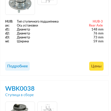
HUB:
Тип ступичного подшипника
HUB-3
ax:
Ось установки
Rear Axle
d1:
Диаметр
148 mm
d2:
Диаметр
76 mm
d3:
Диаметр
73 mm
wi:
Ширина
59 mm
Подробнее
Цены
WBK0038
Ступица в сборе