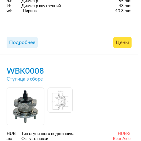
d3:
Диаметр
85 mm
id:
Диаметр внутренний
43 mm
wi:
Ширина
40.3 mm
Подробнее
Цены
WBK0008
Ступица в сборе
HUB:
Тип ступичного подшипника
HUB-3
ax:
Ось установки
Rear Axle