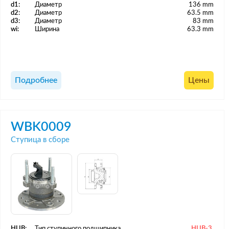
d1:
Диаметр
136 mm
d2:
Диаметр
63.5 mm
d3:
Диаметр
83 mm
wi:
Ширина
63.3 mm
Подробнее
Цены
WBK0009
Ступица в сборе
HUB:
Тип ступичного подшипника
HUB-3