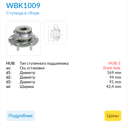
WBK1009
Ступица в сборе
HUB:
Тип ступичного подшипника
HUB-3
ax:
Ось установки
Front Axle
d1:
Диаметр
169 mm
d2:
Диаметр
94 mm
d3:
Диаметр
91 mm
wi:
Ширина
42.4 mm
Подробнее
Цены