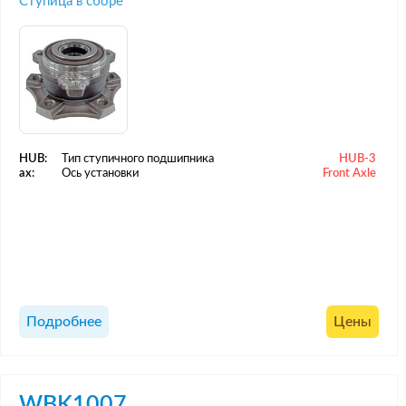
Ступица в сборе
HUB:
Тип ступичного подшипника
HUB-3
ax:
Ось установки
Front Axle
Подробнее
Цены
WBK1007