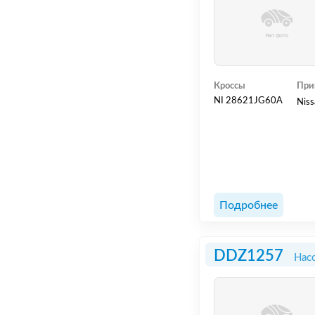
Кроссы
При
NI 28621JG60A
Niss
Подробнее
DDZ1257
Нас