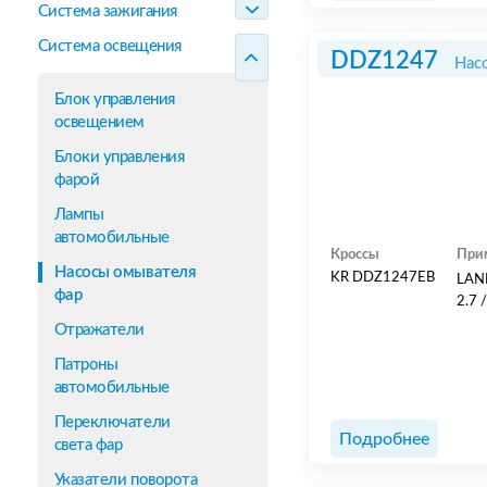
Система зажигания
Система освещения
DDZ1247
Нас
Блок управления
освещением
Блоки управления
фарой
Лампы
автомобильные
Кроссы
При
Насосы омывателя
KR DDZ1247EB
LAND
фар
2.7 
Отражатели
Патроны
автомобильные
Переключатели
Подробнее
света фар
Указатели поворота