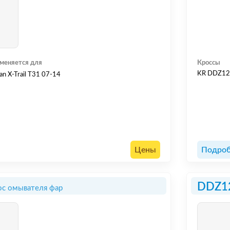
меняется для
Кроссы
KR DDZ1
an X-Trail T31 07-14
Цены
Подроб
DDZ1
ос омывателя фар