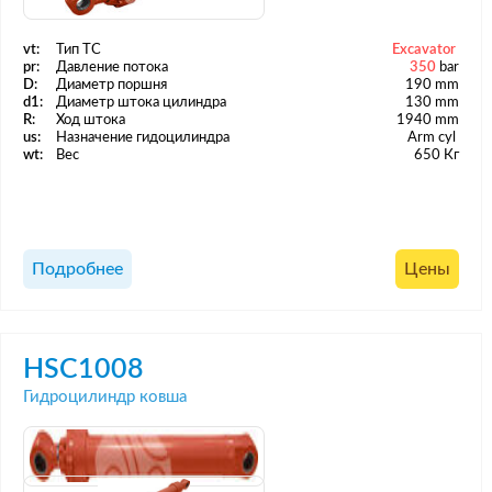
vt:
Тип ТС
Excavator
pr:
Давление потока
350
bar
D:
Диаметр поршня
190 mm
d1:
Диаметр штока цилиндра
130 mm
R:
Ход штока
1940 mm
us:
Назначение гидоцилиндра
Arm cyl
wt:
Вес
650 Кг
Подробнее
Цены
HSC1008
Гидроцилиндр ковша