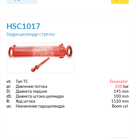
HSC1017
Гидроцилиндр стрелы
vt:
Тип ТС
Excavator
pr:
Давление потока
350
bar
D:
Диаметр поршня
145 mm
d1:
Диаметр штока цилиндра
100 mm
R:
Ход штока
1520 mm
us:
Назначение гидоцилиндра
Boom cyl