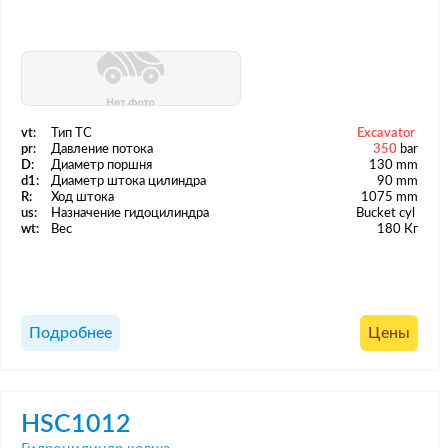
vt:
Тип ТС
Excavator
pr:
Давление потока
350
bar
D:
Диаметр поршня
130 mm
d1:
Диаметр штока цилиндра
90 mm
R:
Ход штока
1075 mm
us:
Назначение гидоцилиндра
Bucket cyl
wt:
Вес
180 Кг
Подробнее
Цены
HSC1012