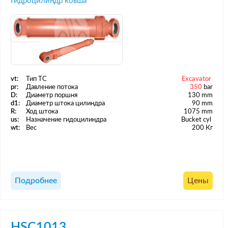
Гидроцилиндр ковша
vt:
Тип ТС
Excavator
pr:
Давление потока
350
bar
D:
Диаметр поршня
130 mm
d1:
Диаметр штока цилиндра
90 mm
R:
Ход штока
1075 mm
us:
Назначение гидоцилиндра
Bucket cyl
wt:
Вес
200 Кг
Подробнее
Цены
HSC1013