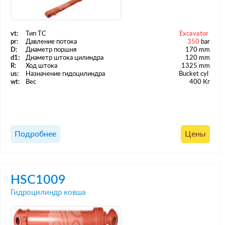
vt:
Тип ТС
Excavator
pr:
Давление потока
350
bar
D:
Диаметр поршня
170 mm
d1:
Диаметр штока цилиндра
120 mm
R:
Ход штока
1325 mm
us:
Назначение гидоцилиндра
Bucket cyl
wt:
Вес
400 Кг
Подробнее
Цены
HSC1009
Гидроцилиндр ковша