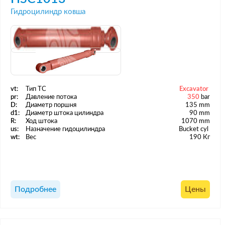
Гидроцилиндр ковша
vt:
Тип ТС
Excavator
pr:
Давление потока
350
bar
D:
Диаметр поршня
135 mm
d1:
Диаметр штока цилиндра
90 mm
R:
Ход штока
1070 mm
us:
Назначение гидоцилиндра
Bucket cyl
wt:
Вес
190 Кг
Подробнее
Цены