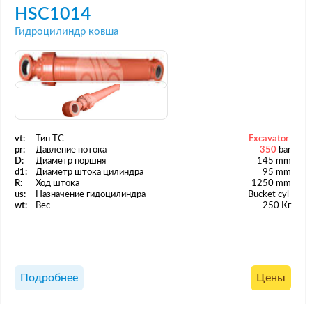
HSC1014
Гидроцилиндр ковша
vt:
Тип ТС
Excavator
pr:
Давление потока
350
bar
D:
Диаметр поршня
145 mm
d1:
Диаметр штока цилиндра
95 mm
R:
Ход штока
1250 mm
us:
Назначение гидоцилиндра
Bucket cyl
wt:
Вес
250 Кг
Подробнее
Цены