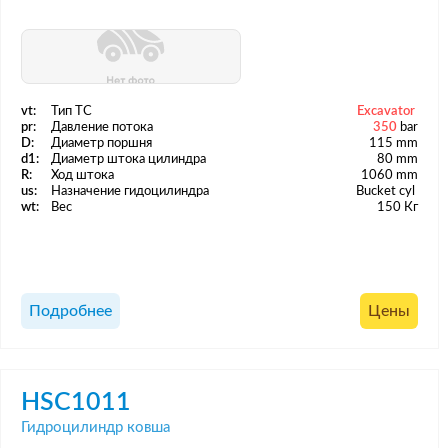
vt:
Тип ТС
Excavator
pr:
Давление потока
350
bar
D:
Диаметр поршня
115 mm
d1:
Диаметр штока цилиндра
80 mm
R:
Ход штока
1060 mm
us:
Назначение гидоцилиндра
Bucket cyl
wt:
Вес
150 Кг
Подробнее
Цены
HSC1011
Гидроцилиндр ковша