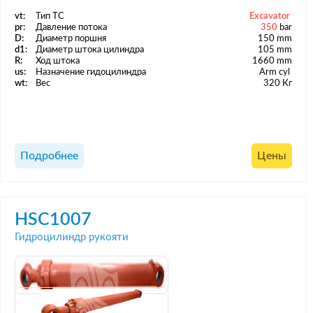
vt:
Тип ТС
Excavator
pr:
Давление потока
350
bar
D:
Диаметр поршня
150 mm
d1:
Диаметр штока цилиндра
105 mm
R:
Ход штока
1660 mm
us:
Назначение гидоцилиндра
Arm cyl
wt:
Вес
320 Кг
Подробнее
Цены
HSC1007
Гидроцилиндр рукояти