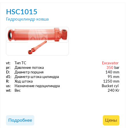
HSC1015
Гидроцилиндр ковша
vt:
Тип ТС
Excavator
pr:
Давление потока
350
bar
D:
Диаметр поршня
140 mm
d1:
Диаметр штока цилиндра
95 mm
R:
Ход штока
1250 mm
us:
Назначение гидоцилиндра
Bucket cyl
wt:
Вес
240 Кг
Подробнее
Цены