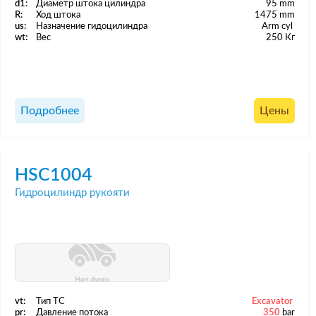
d1:
Диаметр штока цилиндра
95 mm
R:
Ход штока
1475 mm
us:
Назначение гидоцилиндра
Arm cyl
wt:
Вес
250 Кг
Подробнее
Цены
HSC1004
Гидроцилиндр рукояти
vt:
Тип ТС
Excavator
pr:
Давление потока
350
bar