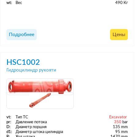
wt:
Вес
490 Кг
Подробнее
Цены
HSC1002
Гидроцилиндр рукояти
vt:
Тип ТС
Excavator
pr:
Давление потока
350
bar
D:
Диаметр поршня
135 mm
d1:
Диаметр штока цилиндра
95 mm
R:
Ход штока
1470 mm