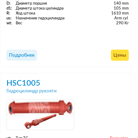
D:
Диаметр поршня
140 mm
d1:
Диаметр штока цилиндра
105 mm
R:
Ход штока
1610 mm
us:
Назначение гидоцилиндра
Arm cyl
wt:
Вес
290 Кг
Подробнее
Цены
HSC1005
Гидроцилиндр рукояти