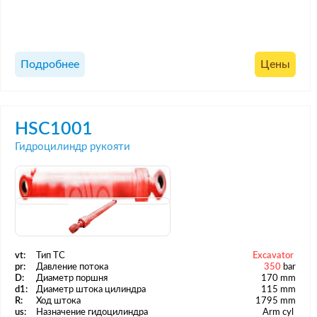
Подробнее
Цены
HSC1001
Гидроцилиндр рукояти
vt:
Тип ТС
Excavator
pr:
Давление потока
350
bar
D:
Диаметр поршня
170 mm
d1:
Диаметр штока цилиндра
115 mm
R:
Ход штока
1795 mm
us:
Назначение гидоцилиндра
Arm cyl