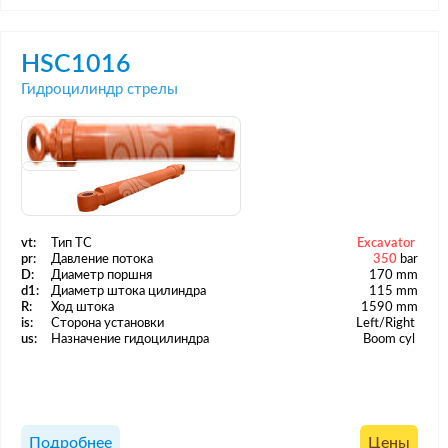
HSC1016
Гидроцилиндр стрелы
vt:
Тип ТС
Excavator
pr:
Давление потока
350
bar
D:
Диаметр поршня
170 mm
d1:
Диаметр штока цилиндра
115 mm
R:
Ход штока
1590 mm
is:
Сторона установки
Left/Right
us:
Назначение гидоцилиндра
Boom cyl
Подробнее
Цены