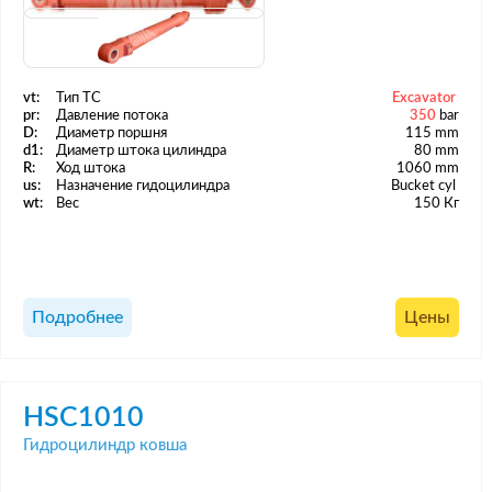
vt:
Тип ТС
Excavator
pr:
Давление потока
350
bar
D:
Диаметр поршня
115 mm
d1:
Диаметр штока цилиндра
80 mm
R:
Ход штока
1060 mm
us:
Назначение гидоцилиндра
Bucket cyl
wt:
Вес
150 Кг
Подробнее
Цены
HSC1010
Гидроцилиндр ковша