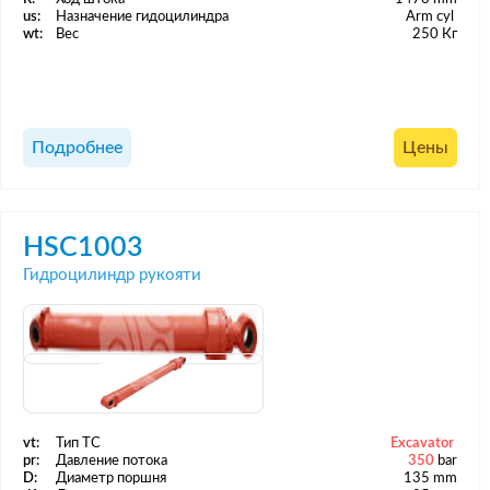
us:
Назначение гидоцилиндра
Arm cyl
wt:
Вес
250 Кг
Подробнее
Цены
HSC1003
Гидроцилиндр рукояти
vt:
Тип ТС
Excavator
pr:
Давление потока
350
bar
D:
Диаметр поршня
135 mm