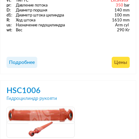
vt:
Тип ТС
Excavator
pr:
Давление потока
350
bar
D:
Диаметр поршня
140 mm
d1:
Диаметр штока цилиндра
100 mm
R:
Ход штока
1610 mm
us:
Назначение гидоцилиндра
Arm cyl
wt:
Вес
290 Кг
Подробнее
Цены
HSC1006
Гидроцилиндр рукояти