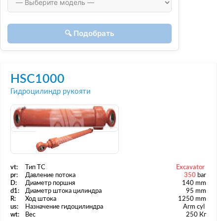
🔍 Подобрать
HSC1000
Гидроцилиндр рукояти
vt:
Тип ТС
Excavator
pr:
Давление потока
350
bar
D:
Диаметр поршня
140 mm
d1:
Диаметр штока цилиндра
95 mm
R:
Ход штока
1250 mm
us:
Назначение гидоцилиндра
Arm cyl
wt:
Вес
250 Кг