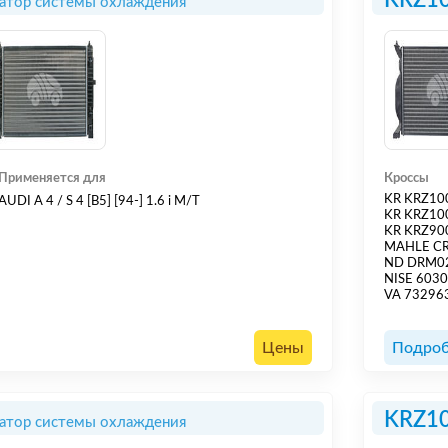
KRZ1
атор системы охлаждения
Применяется для
Кроссы
KR KRZ10
AUDI A 4 / S 4 [B5] [94-] 1.6 i M/T
KR KRZ10
KR KRZ90
MAHLE C
ND DRM0
NISE 603
VA 73296
Цены
Подроб
KRZ1
атор системы охлаждения