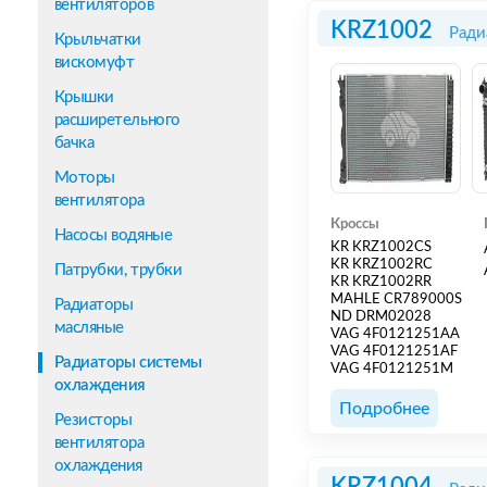
вентиляторов
KRZ1002
Ради
Крыльчатки
вискомуфт
Крышки
расширетельного
бачка
Моторы
вентилятора
Кроссы
Насосы водяные
KR KRZ1002CS
KR KRZ1002RC
Патрубки, трубки
KR KRZ1002RR
MAHLE CR789000S
Радиаторы
ND DRM02028
масляные
VAG 4F0121251AA
VAG 4F0121251AF
Радиаторы системы
VAG 4F0121251M
охлаждения
Подробнее
Резисторы
вентилятора
охлаждения