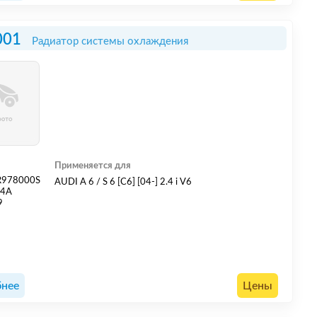
001
Радиатор системы охлаждения
Применяется для
R978000S
AUDI A 6 / S 6 [C6] [04-] 2.4 i V6
34A
9
нее
Цены