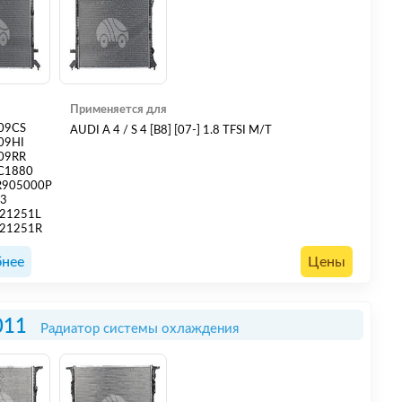
Применяется для
09CS
AUDI A 4 / S 4 [B8] [07-] 1.8 TFSI M/T
09HI
09RR
C1880
R905000P
23
21251L
21251R
нее
Цены
011
Радиатор системы охлаждения