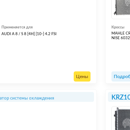
Применяется для
Кроссы
MAHLE C
AUDI A 8 / S 8 [4H] [10-] 4.2 FSI
NISE 603
Цены
Подроб
KRZ1
атор системы охлаждения