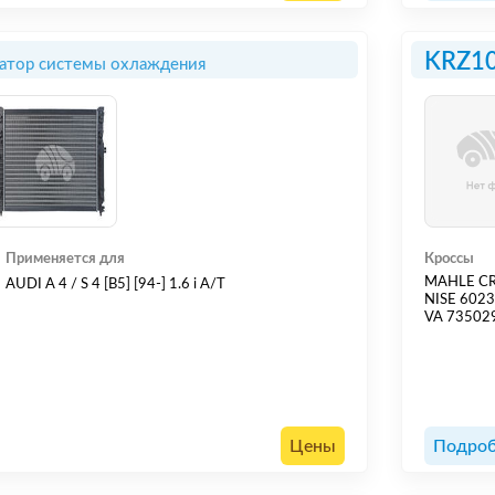
KRZ1
атор системы охлаждения
Применяется для
Кроссы
MAHLE C
AUDI A 4 / S 4 [B5] [94-] 1.6 i A/T
NISE 602
VA 73502
Цены
Подроб