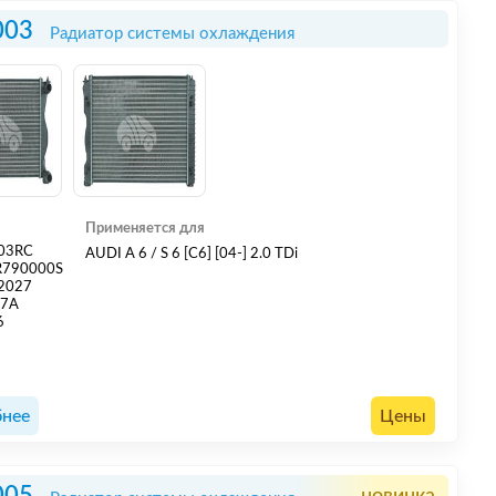
003
Радиатор системы охлаждения
Применяется для
03RC
AUDI A 6 / S 6 [C6] [04-] 2.0 TDi
R790000S
2027
37A
6
нее
Цены