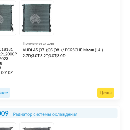
Применяется для
C18181
AUDI A5 (07-);Q5 (08-) / PORSCHE Macan (14-)
R912000P
2.7D;3.0T;3.2T;3.0T;3.0D
2023
18
3
10010Z
нее
Цены
009
Радиатор системы охлаждения