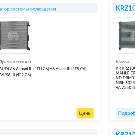
KRZ1
атор системы охлаждения
Применяется для
Кроссы
KR KRZ10
AUDI A6 Allroad III (4FH,C6) A6 Avant III (4F5,C6)
MAHLE C
A6/S6 III (4F2,C6)
ND DRM0
NISE 602
VA 73502
Цены
Подроб