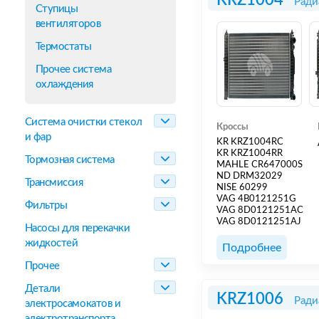
KRZ1004
Ради
Ступицы
вентиляторов
Термостаты
Прочее система
охлаждения
Система очистки стекол
Кроссы
и фар
KR KRZ1004RC
KR KRZ1004RR
Тормозная система
MAHLE CR647000S
ND DRM32029
Трансмиссия
NISE 60299
VAG 4B0121251G
Фильтры
VAG 8D0121251AC
VAG 8D0121251AJ
Насосы для перекачки
жидкостей
Подробнее
Прочее
Детали
KRZ1006
Ради
электросамокатов и
электротранспорта