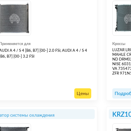
Применяется для
Кроссы
LUZAR LR
AUDI A 4 / S 4 [B6, B7] [00-] 2.0 FSi; AUDI A 4 / S 4
MAHLE C
[B6, B7] [00-] 3.2 FSI
ND DRM0
NISE 603
VA 73547
ZFR 971N
Цены
Подроб
KRZ1
атор системы охлаждения