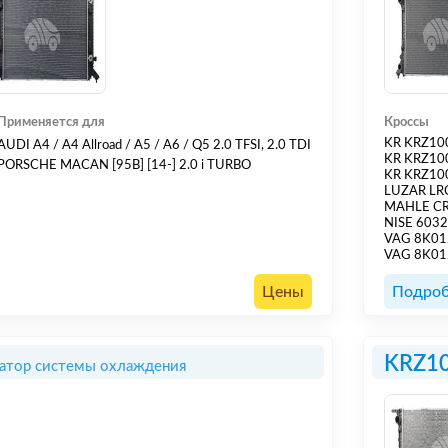
Применяется для
Кроссы
KR KRZ10
AUDI A4 / A4 Allroad / A5 / A6 / Q5 2.0 TFSI, 2.0 TDI
KR KRZ10
PORSCHE MACAN [95B] [14-] 2.0 i TURBO
KR KRZ10
LUZAR LR
MAHLE C
NISE 603
VAG 8K01
VAG 8K01
Цены
Подроб
KRZ1
атор системы охлаждения