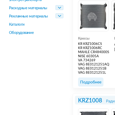
Расходные материалы
Рекламные материалы
Каталоги
Оборудование
Кроссы
KR KRZ1006CS
KR KRZ1006RC
MAHLE CR484000S
NISE 60305A
VA 734269
VAG 8E0121251AQ
VAG 8E0121251B
VAG 8E0121251L
Подробнее
KRZ1008
Ради