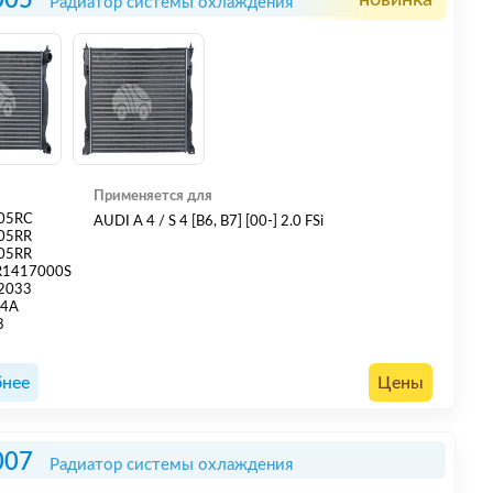
005
новинка
Радиатор системы охлаждения
Применяется для
05RC
AUDI A 4 / S 4 [B6, B7] [00-] 2.0 FSi
05RR
05RR
R1417000S
2033
04A
3
нее
Цены
007
Радиатор системы охлаждения