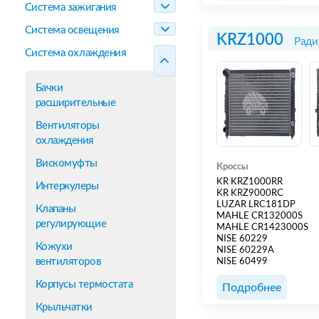
Система зажигания
Система освещения
KRZ1000
Ради
Система охлаждения
Бачки
расширительные
Вентиляторы
охлаждения
Вискомуфты
Кроссы
KR KRZ1000RR
Интеркулеры
KR KRZ9000RC
LUZAR LRC181DP
Клапаны
MAHLE CR132000S
регулирующие
MAHLE CR1423000S
NISE 60229
Кожухи
NISE 60229A
вентиляторов
NISE 60499
Корпусы термостата
Подробнее
Крыльчатки