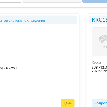
KRC1
атор системы охлаждения
Кроссы
SUB 7321
) 2.0 CVVT
ZFR 973N
Цены
Подроб