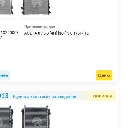
Применяется для
R1022000S
AUDI A 8 / S 8 [4H] [10-] 3.0 TFSI / TDI
27
нее
Цены
013
новинка
Радиатор системы охлаждения