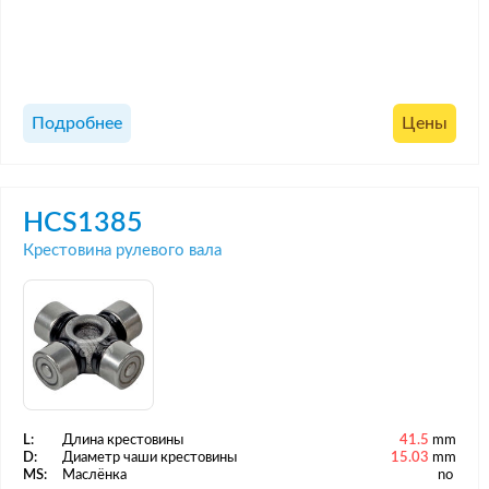
Подробнее
Цены
HCS1385
Крестовина рулевого вала
L:
Длина крестовины
41.5
mm
D:
Диаметр чаши крестовины
15.03
mm
MS:
Маслёнка
no