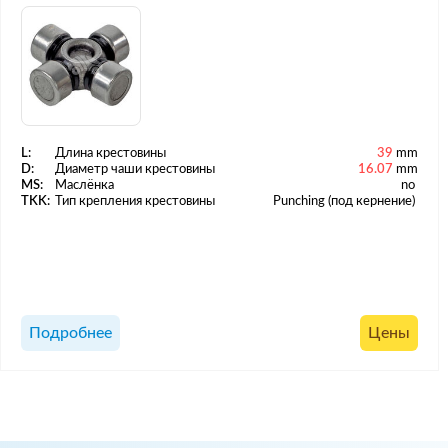
L:
Длина крестовины
39
mm
D:
Диаметр чаши крестовины
16.07
mm
MS:
Маслёнка
no
TKK:
Тип крепления крестовины
Punching (под кернение)
Подробнее
Цены