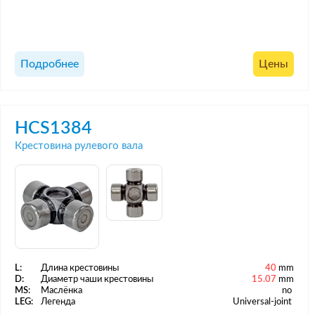
Подробнее
Цены
HCS1384
Крестовина рулевого вала
L:
Длина крестовины
40
mm
D:
Диаметр чаши крестовины
15.07
mm
MS:
Маслёнка
no
LEG:
Легенда
Universal-joint