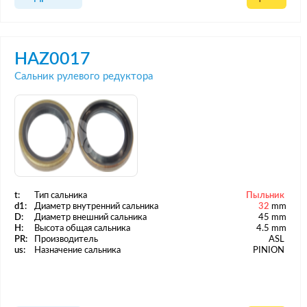
HAZ0017
Сальник рулевого редуктора
t:
Тип сальника
Пыльник
d1:
Диаметр внутренний сальника
32
mm
D:
Диаметр внешний сальника
45 mm
H:
Высота общая сальника
4.5 mm
PR:
Производитель
ASL
us:
Назначение сальника
PINION