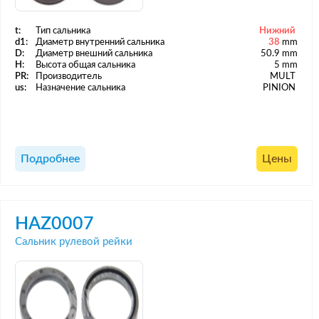
t:
Тип сальника
Нижний
d1:
Диаметр внутренний сальника
38
mm
D:
Диаметр внешний сальника
50.9 mm
H:
Высота общая сальника
5 mm
PR:
Производитель
MULT
us:
Назначение сальника
PINION
Подробнее
Цены
HAZ0007
Сальник рулевой рейки