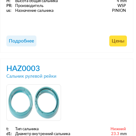
H:
Высота общая сальника
4 mm
PR:
Производитель
WSP
us:
Назначение сальника
PINION
Подробнее
Цены
HAZ0003
Сальник рулевой рейки
t:
Тип сальника
Нижний
d1:
Диаметр внутренний сальника
23.3
mm