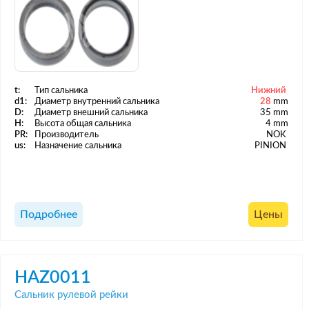
t:
Тип сальника
Нижний
d1:
Диаметр внутренний сальника
28
mm
D:
Диаметр внешний сальника
35 mm
H:
Высота общая сальника
4 mm
PR:
Производитель
NOK
us:
Назначение сальника
PINION
Подробнее
Цены
HAZ0011
Сальник рулевой рейки