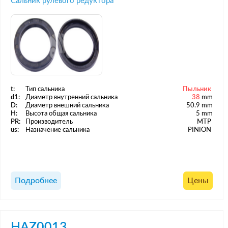
Сальник рулевого редуктора
t:
Тип сальника
Пыльник
d1:
Диаметр внутренний сальника
38
mm
D:
Диаметр внешний сальника
50.9 mm
H:
Высота общая сальника
5 mm
PR:
Производитель
MTP
us:
Назначение сальника
PINION
Подробнее
Цены
HAZ0013