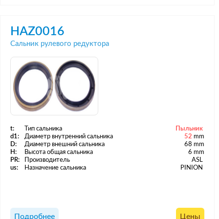
HAZ0016
Сальник рулевого редуктора
t:
Тип сальника
Пыльник
d1:
Диаметр внутренний сальника
52
mm
D:
Диаметр внешний сальника
68 mm
H:
Высота общая сальника
6 mm
PR:
Производитель
ASL
us:
Назначение сальника
PINION
Подробнее
Цены