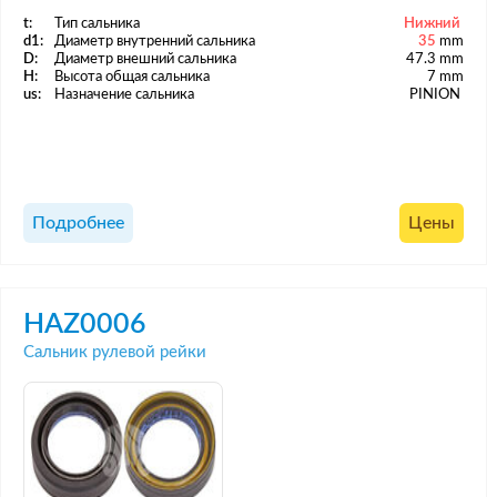
t:
Тип сальника
Нижний
d1:
Диаметр внутренний сальника
35
mm
D:
Диаметр внешний сальника
47.3 mm
H:
Высота общая сальника
7 mm
us:
Назначение сальника
PINION
Подробнее
Цены
HAZ0006
Сальник рулевой рейки