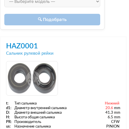
🔍 Подобрать
HAZ0001
Сальник рулевой рейки
t:
Тип сальника
Нижний
d1:
Диаметр внутренний сальника
20.6
mm
D:
Диаметр внешний сальника
41.3 mm
H:
Высота общая сальника
6.5 mm
PR:
Производитель
CFW
us:
Назначение сальника
PINION