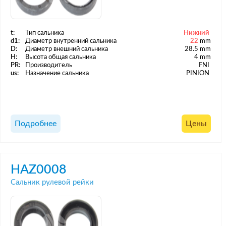
t:
Тип сальника
Нижний
d1:
Диаметр внутренний сальника
22
mm
D:
Диаметр внешний сальника
28.5 mm
H:
Высота общая сальника
4 mm
PR:
Производитель
FNI
us:
Назначение сальника
PINION
Подробнее
Цены
HAZ0008
Сальник рулевой рейки