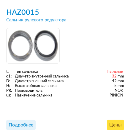
HAZ0015
Сальник рулевого редуктора
t:
Тип сальника
Пыльник
d1:
Диаметр внутренний сальника
32
mm
D:
Диаметр внешний сальника
42 mm
H:
Высота общая сальника
5 mm
PR:
Производитель
NOK
us:
Назначение сальника
PINION
Подробнее
Цены