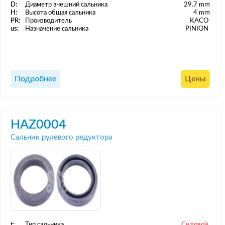
D:
Диаметр внешний сальника
29.7 mm
H:
Высота общая сальника
4 mm
PR:
Производитель
KACO
us:
Назначение сальника
PINION
Подробнее
Цены
HAZ0004
Сальник рулевого редуктора
t:
Тип сальника
Силовой