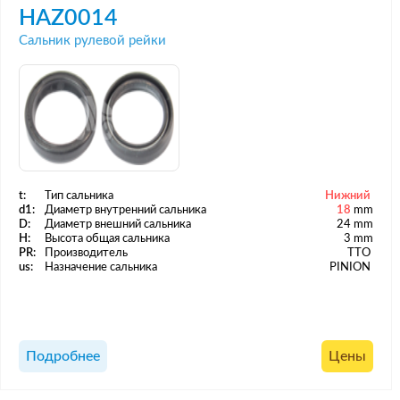
HAZ0014
Сальник рулевой рейки
t:
Тип сальника
Нижний
d1:
Диаметр внутренний сальника
18
mm
D:
Диаметр внешний сальника
24 mm
H:
Высота общая сальника
3 mm
PR:
Производитель
TTO
us:
Назначение сальника
PINION
Подробнее
Цены