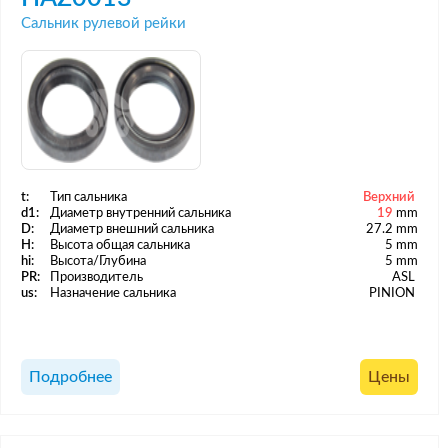
Сальник рулевой рейки
t:
Тип сальника
Верхний
d1:
Диаметр внутренний сальника
19
mm
D:
Диаметр внешний сальника
27.2 mm
H:
Высота общая сальника
5 mm
hi:
Высота/Глубина
5 mm
PR:
Производитель
ASL
us:
Назначение сальника
PINION
Подробнее
Цены