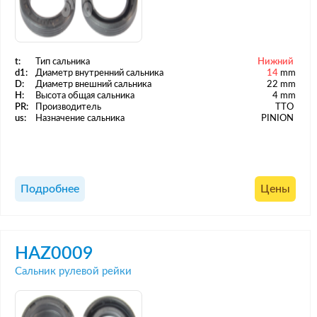
t:
Тип сальника
Нижний
d1:
Диаметр внутренний сальника
14
mm
D:
Диаметр внешний сальника
22 mm
H:
Высота общая сальника
4 mm
PR:
Производитель
TTO
us:
Назначение сальника
PINION
Подробнее
Цены
HAZ0009
Сальник рулевой рейки