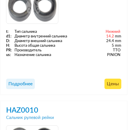
t:
Тип сальника
Нижний
d1:
Диаметр внутренний сальника
14.2
mm
D:
Диаметр внешний сальника
24.4 mm
H:
Высота общая сальника
5 mm
PR:
Производитель
TTO
us:
Назначение сальника
PINION
Подробнее
Цены
HAZ0010
Сальник рулевой рейки