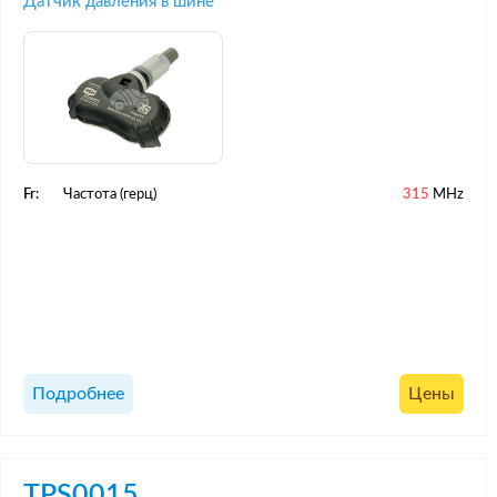
Датчик давления в шине
Fr:
Частота (герц)
315
MHz
Подробнее
Цены
TPS0015