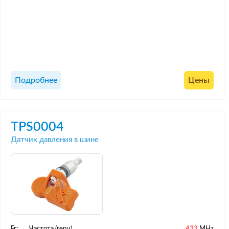
Подробнее
Цены
TPS0004
Датчик давления в шине
Fr:
Частота (герц)
433
MHz