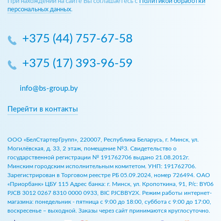
При нахождении на сайте Вы соглашаетесь с
Политикой обработки
персональных данных
.
+375 (44) 757-67-58
+375 (17) 393-96-59
info@bs-group.by
Перейти в контакты
ООО «БелСтартерГрупп», 220007, Республика Беларусь, г. Минск, ул.
Могилёвская, д. 33, 2 этаж, помещение №3. Свидетельство о
государственной регистрации № 191762706 выдано 21.08.2012г.
Минским городским исполнительным комитетом. УНП: 191762706.
Зарегистрирован в Торговом реестре РБ 05.09.2024, номер 726494. ОАО
«Приорбанк» ЦБУ 115 Адрес банка: г. Минск, ул. Кропоткина, 91, Р/с: BY06
PJCB 3012 0267 8310 0000 0933, BIC PJCBBY2X. Режим работы интернет-
магазина: понедельник - пятница с 9:00 до 18:00, суббота с 9:00 до 17:00,
воскресенье – выходной. Заказы через сайт принимаются круглосуточно.