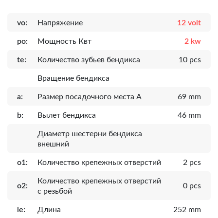
vo:
Напряжение
12 volt
po:
Мощность Квт
2 kw
te:
Количество зубьев бендикса
10 pcs
Вращение бендикса
a:
Размер посадочного места A
69 mm
b:
Вылет бендикса
46 mm
Диаметр шестерни бендикса
внешний
o1:
Количество крепежных отверстий
2 pcs
Количество крепежных отверстий
o2:
0 pcs
с резьбой
le:
Длина
252 mm