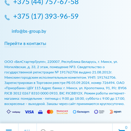
+375 (44) 757-67-58
+375 (17) 393-96-59
info@bs-group.by
Перейти в контакты
ООО «БелСтартерГрупп», 220007, Республика Беларусь, г. Минск, ул.
Могилёвская, д. 33, 2 этаж, помещение №3. Свидетельство о
государственной регистрации № 191762706 выдано 21.08.2012г.
Минским городским исполнительным комитетом. УНП: 191762706.
Зарегистрирован в Торговом реестре РБ 05.09.2024, номер 726494. ОАО
«Приорбанк» ЦБУ 115 Адрес банка: г. Минск, ул. Кропоткина, 91, Р/с: BY06
PJCB 3012 0267 8310 0000 0933, BIC PJCBBY2X. Режим работы интернет-
магазина: понедельник - пятница с 9:00 до 18:00, суббота с 9:00 до 17:00,
воскресенье – выходной. Заказы через сайт принимаются круглосуточно.
0