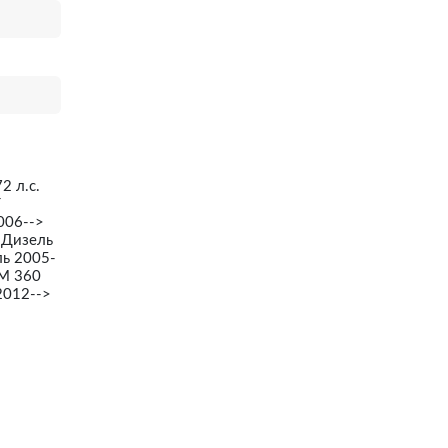
2 л.с.
T
006-->
 Дизель
ль 2005-
FM 360
2012-->