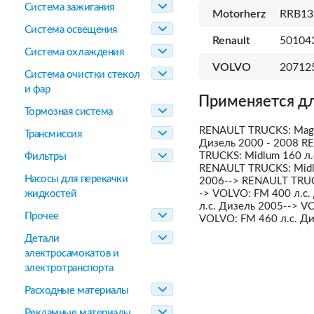
Система зажигания
Motorherz
RRB1
Система освещения
Renault
50104
Система охлаждения
VOLVO
20712
Система очистки стекол
и фар
Применяется дл
Тормозная система
RENAULT TRUCKS: Magn
Трансмиссия
Дизель 2000 - 2008 R
TRUCKS: Midlum 160 л.
Фильтры
RENAULT TRUCKS: Midl
Насосы для перекачки
2006--> RENAULT TRUCK
жидкостей
-> VOLVO: FM 400 л.с.
л.с. Дизель 2005--> V
Прочее
VOLVO: FM 460 л.с. Ди
Детали
электросамокатов и
электротранспорта
Расходные материалы
Рекламные материалы