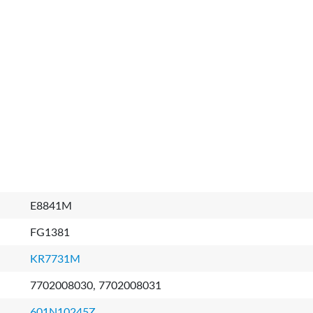
E8841M
FG1381
KR7731M
7702008030, 7702008031
601N10245Z