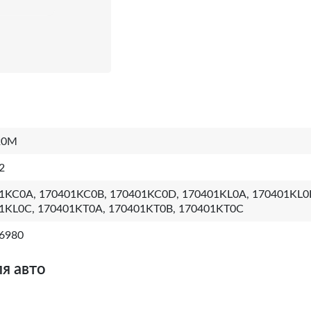
20M
2
1KC0A, 170401KC0B, 170401KC0D, 170401KL0A, 170401KL0
1KL0C, 170401KT0A, 170401KT0B, 170401KT0C
6980
я авто