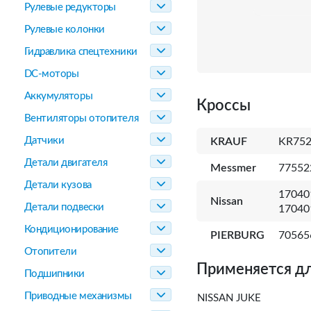
Рулевые редукторы
Рулевые колонки
Гидравлика спецтехники
DC-моторы
Аккумуляторы
Кроссы
Вентиляторы отопителя
Датчики
KRAUF
KR75
Детали двигателя
Messmer
77552
Детали кузова
17040
Nissan
Детали подвески
17040
Кондиционирование
PIERBURG
70565
Отопители
Применяется дл
Подшипники
Приводные механизмы
NISSAN JUKE