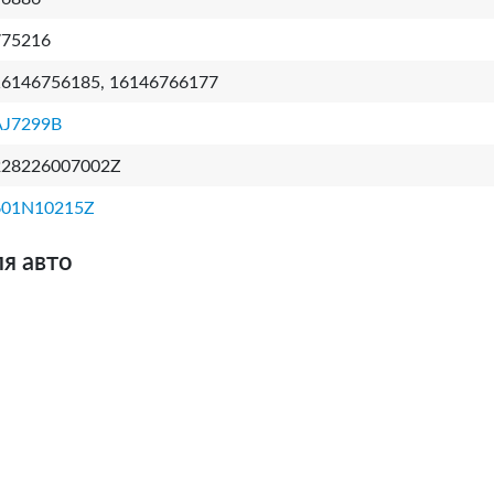
775216
16146756185, 16146766177
AJ7299B
228226007002Z
601N10215Z
я авто