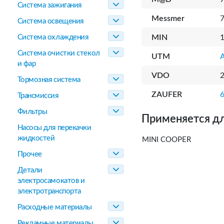
Система зажигания
Messmer
Система освещения
Система охлаждения
MIN
Система очистки стекол
UTM
и фар
VDO
Тормозная система
ZAUFER
Трансмиссия
Фильтры
Применяется дл
Насосы для перекачки
жидкостей
MINI COOPER
Прочее
Детали
электросамокатов и
электротранспорта
Расходные материалы
Рекламные материалы