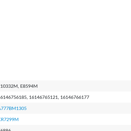
E10332M, E8594M
16146756185, 16146765121, 16146766177
A777BM1305
KR7299M
76886