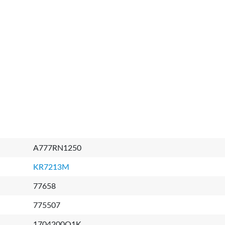
A777RN1250
KR7213M
77658
775507
1704200Q1K