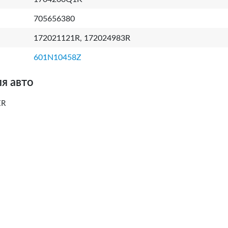
705656380
172021121R, 172024983R
601N10458Z
я авто
ER