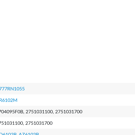
777RN1055
R6102M
704095F0B, 2751031100, 2751031700
751031100, 2751031700
D6102B
,
AZ6102B