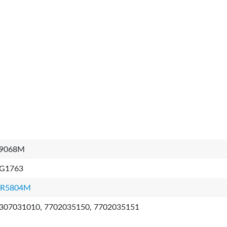
9068M
G1763
R5804M
307031010, 7702035150, 7702035151