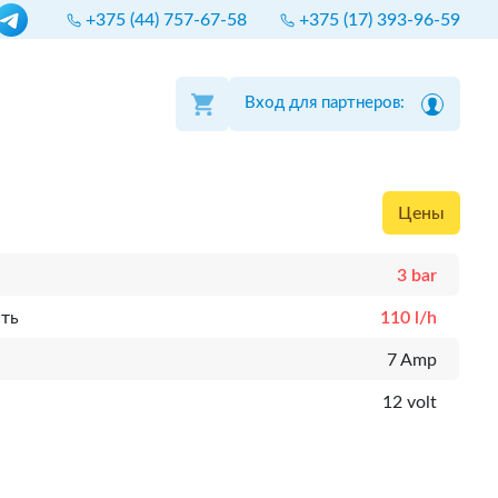
+375 (44) 757-67-58
+375 (17) 393-96-59
Вход для партнеров:
Цены
3 bar
ть
110 l/h
к
7 Amp
12 volt