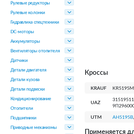
Рулевые редукторы
Рулевые колонки
Гидравлика спецтехники
DC-моторы
Аккумуляторы
Вентиляторы отопителя
Датчики
Детали двигателя
Кроссы
Детали кузова
KRAUF
KR5195M
Детали подвески
Кондиционирование
31519511
UAZ
9П29600
Отопители
UTM
AH5195B
Подшипники
Приводные механизмы
Применяется дл