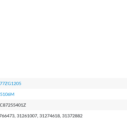
77ZG1205
5106M
C87255401Z
766473, 31261007, 31274618, 31372882