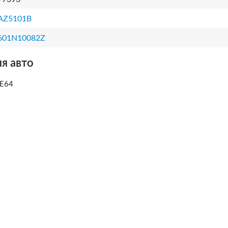
AZ5101B
601N10082Z
я авто
 E64