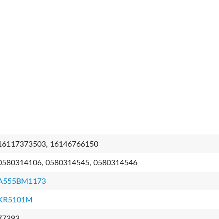
16117373503, 16146766150
0580314106, 0580314545, 0580314546
A555BM1173
KR5101M
77393