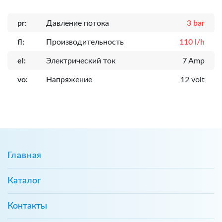
pr:
Давление потока
3 bar
fl:
Производительность
110 l/h
el:
Электрический ток
7 Amp
vo:
Напряжение
12 volt
Главная
Каталог
Контакты