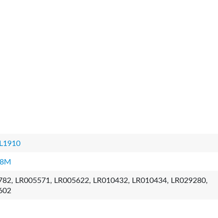
L1910
08M
82, LR005571, LR005622, LR010432, LR010434, LR029280,
602