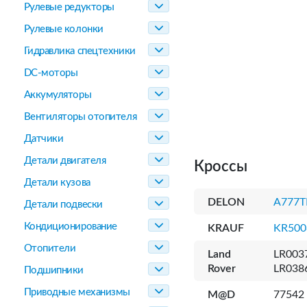
Рулевые редукторы
Рулевые колонки
Гидравлика спецтехники
DC-моторы
Аккумуляторы
Вентиляторы отопителя
Датчики
Детали двигателя
Кроссы
Детали кузова
DELON
A777T
Детали подвески
Кондиционирование
KRAUF
KR50
Отопители
Land
LR0037
Rover
LR038
Подшипники
Приводные механизмы
M@D
77542