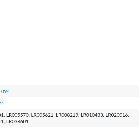
1094
2M
1, LR005570, LR005621, LR008219, LR010433, LR020016,
1, LR038601