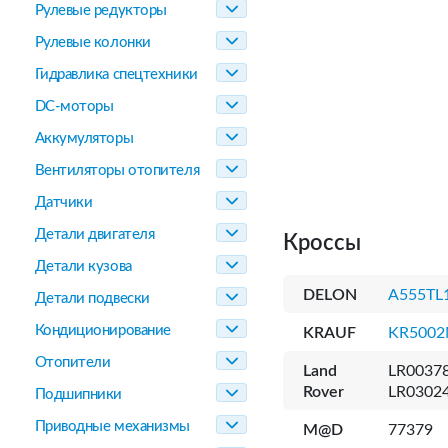
Рулевые редукторы
Рулевые колонки
Гидравлика спецтехники
DC-моторы
Аккумуляторы
Вентиляторы отопителя
Датчики
Детали двигателя
Кроссы
Детали кузова
DELON
A555TL
Детали подвески
Кондиционирование
KRAUF
KR500
Отопители
Land
LR00378
Rover
LR03024
Подшипники
Приводные механизмы
M@D
77379