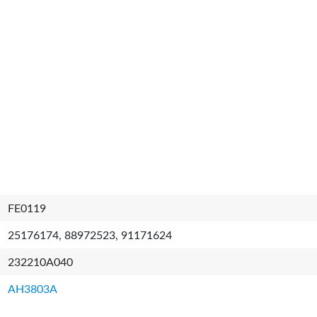
FE0119
25176174, 88972523, 91171624
232210A040
AH3803A