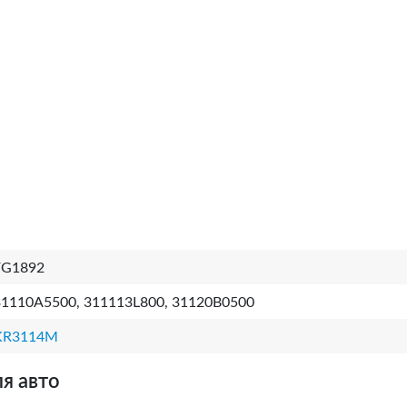
FG1892
31110A5500, 311113L800, 31120B0500
KR3114M
я авто