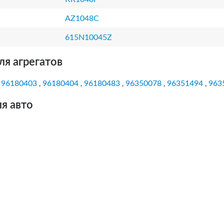
AZ1048C
615N10045Z
ля агрегатов
96180403
96180404
96180483
96350078
96351494
963
,
,
,
,
,
,
я авто