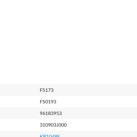
FS173
FS0193
96183953
310903J000
KR1048F