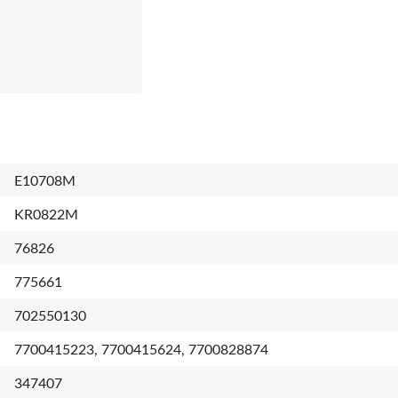
E10708M
KR0822M
76826
775661
702550130
7700415223, 7700415624, 7700828874
347407