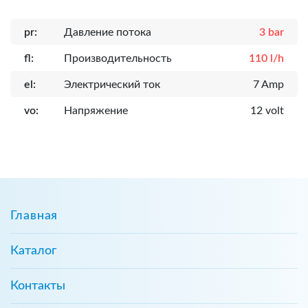
pr:
Давление потока
3 bar
fl:
Производительность
110 l/h
el:
Электрический ток
7 Amp
vo:
Напряжение
12 volt
Главная
Каталог
Контакты