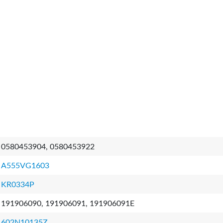
0580453904, 0580453922
A555VG1603
KR0334P
191906090, 191906091, 191906091E
602N10135Z