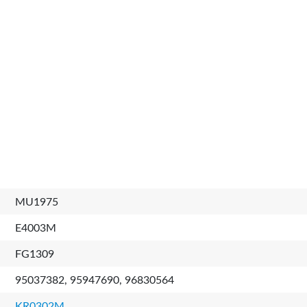
MU1975
E4003M
FG1309
95037382, 95947690, 96830564
KR0302M