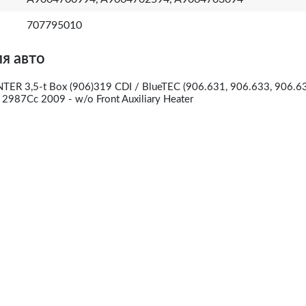
707795010
я авто
R 3,5-t Box (906)319 CDI / BlueTEC (906.631, 906.633, 906.63
987Cc 2009 - w/o Front Auxiliary Heater