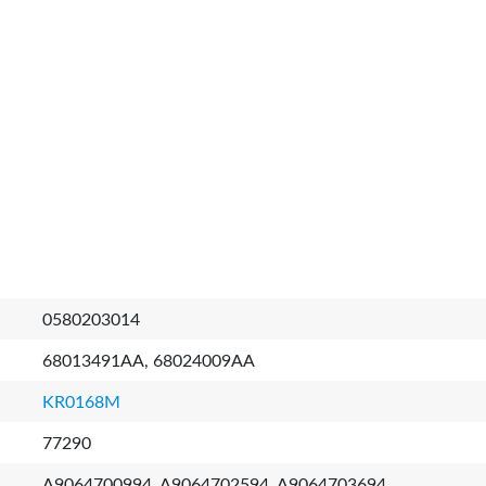
0580203014
68013491AA, 68024009AA
KR0168M
77290
A9064700994, A9064702594, A9064703694