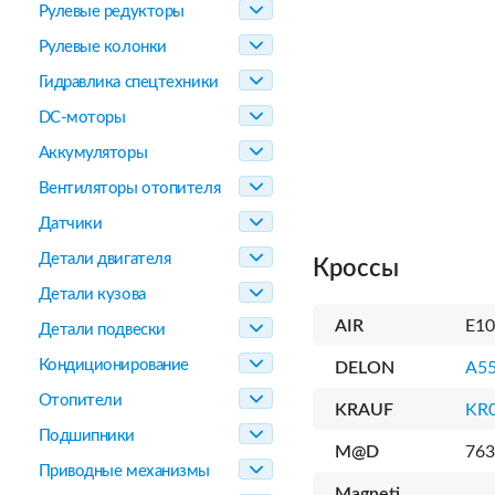
Рулевые редукторы
Рулевые колонки
Гидравлика спецтехники
DC-моторы
Аккумуляторы
Вентиляторы отопителя
Датчики
Детали двигателя
Кроссы
Детали кузова
AIR
E1
Детали подвески
Кондиционирование
DELON
A5
Отопители
KRAUF
KR
Подшипники
M@D
763
Приводные механизмы
Magneti