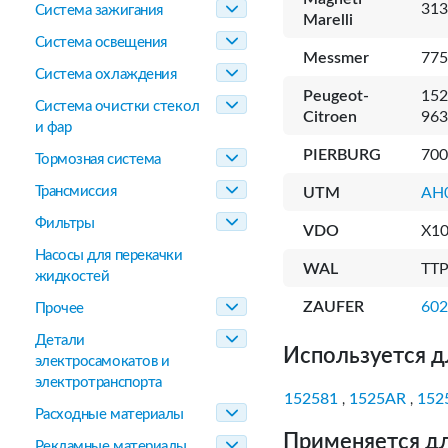
313
Система зажигания
Marelli
Система освещения
Messmer
775
Система охлаждения
Peugeot-
152
Система очистки стекол
Citroen
963
и фар
PIERBURG
700
Тормозная система
Трансмиссия
UTM
AH
Фильтры
VDO
X1
Насосы для перекачки
WAL
TT
жидкостей
ZAUFER
60
Прочее
Детали
Используется д
электросамокатов и
электротранспорта
152581
1525AR
152
,
,
Расходные материалы
Применяется дл
Рекламные материалы