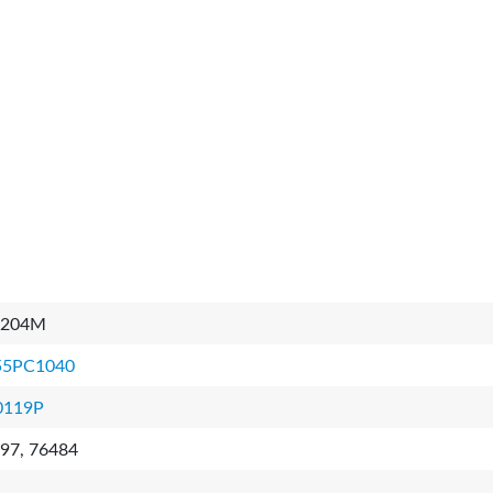
0204M
55PC1040
0119P
97, 76484