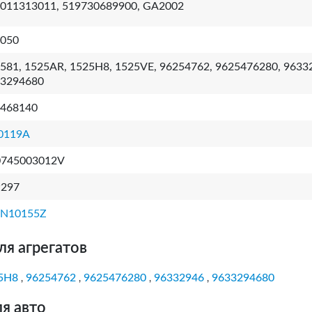
011313011, 519730689900, GA2002
050
581, 1525AR, 1525H8, 1525VE, 96254762, 9625476280, 9633
3294680
468140
0119A
0745003012V
P297
2N10155Z
ля агрегатов
5H8
96254762
9625476280
96332946
9633294680
,
,
,
,
я авто