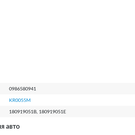
0986580941
KR0055M
180919051B, 180919051E
я авто