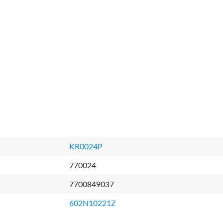
KR0024P
770024
7700849037
602N10221Z