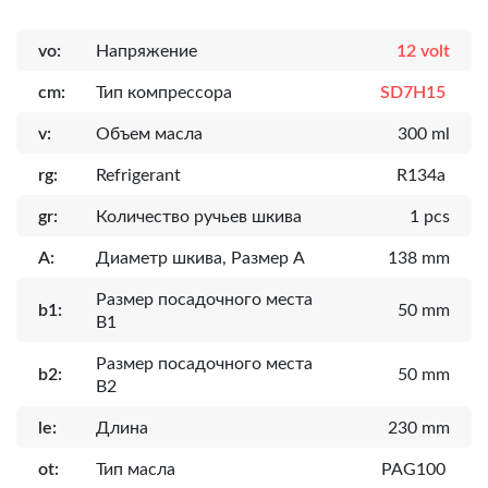
vo:
Напряжение
12 volt
cm:
Тип компрессора
SD7H15
v:
Объем масла
300 ml
rg:
Refrigerant
R134a
gr:
Количество ручьев шкива
1 pcs
A:
Диаметр шкива, Размер А
138 mm
Размер посадочного места
b1:
50 mm
B1
Размер посадочного места
b2:
50 mm
B2
le:
Длина
230 mm
ot:
Тип масла
PAG100