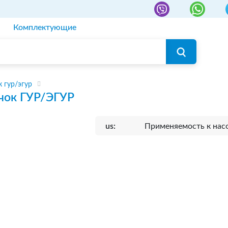
Комплектующие
к гур/эгур
чок ГУР/ЭГУР
us:
Применяемость к нас